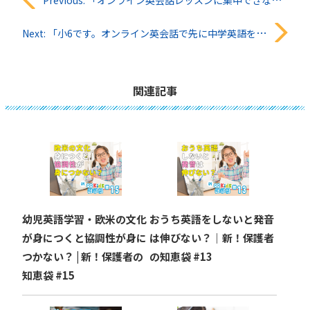
投
Previous:
「オンライン英会話レッスンに集中できない時はどうする？」QQキッズ知恵袋#37
稿
Next:
「小6です。オンライン英会話で先に中学英語を学べますか？」QQキッズ知恵袋#39
ナ
ビ
関連記事
ゲ
ー
シ
ョ
幼児英語学習・欧米の文化
おうち英語をしないと発音
ン
が身につくと協調性が身に
は伸びない？｜新！保護者
つかない？ | 新！保護者の
の知恵袋 #13
知恵袋 #15