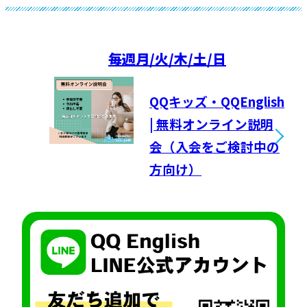
毎週
月/火/木/土/日
QQキッズ・QQEnglish
| 無料オンライン説明
会（入会をご検討中の
方向け）