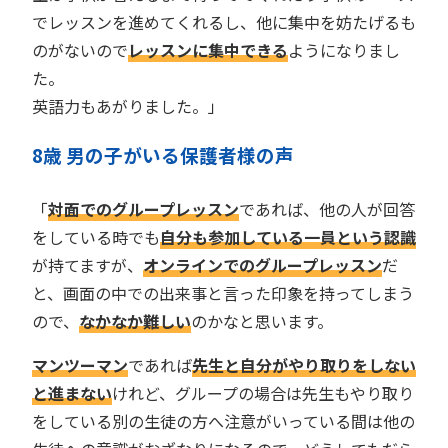
でレッスンを進めてくれるし、他に集中を妨たげるも
のがないので
レッスンに集中できる
ようになりまし
た。
英語力もあがりました。」
8歳 男の子がいる保護者様の声
「
対面でのグループレッスン
であれば、他の人が回答
をしている時でも
自分も参加している一員という認識
が持てますが、
オンラインでのグループレッスン
だ
と、画面の中での出来事と言った印象を持ってしまう
ので、
なかなか難しい
のかなと思います。
マンツーマン
であれば
先生と自分がやり取りをしない
と進まない
けれど、グループの場合は先生もやり取り
をしている別の生徒の方へ注意がいっている間は他の