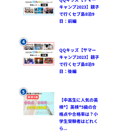
キャンプ2023】親子
で行くセブ島8泊9
日：前編
QQキッズ【サマー
キャンプ2023】親子
で行くセブ島8泊9
日：後編
【中高生に人気の英
検®︎】英検®︎5級の合
格点や合格率は？小
学生受験者はどれく
ら...