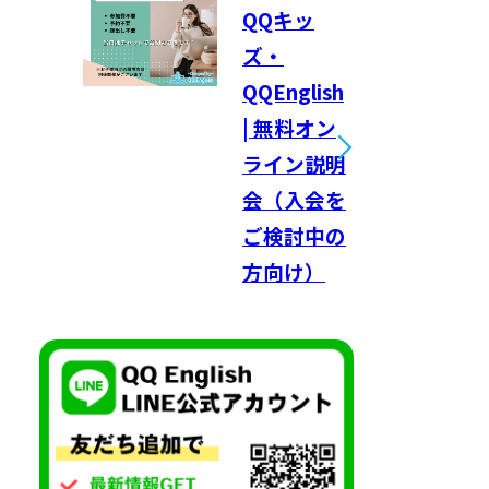
QQキッ
ズ・
QQEnglish
| 無料オン
ライン説明
会（入会を
ご検討中の
方向け）