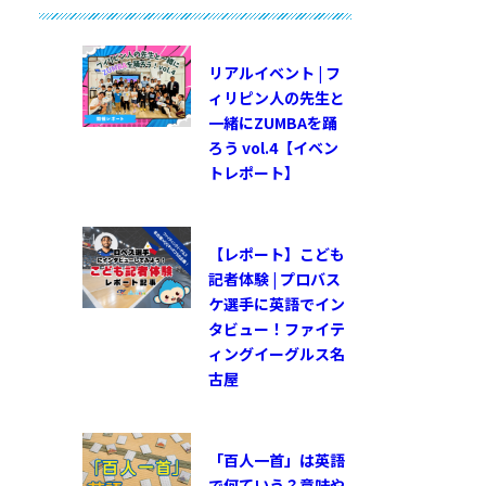
リアルイベント | フ
ィリピン人の先生と
一緒にZUMBAを踊
ろう vol.4【イベン
トレポート】
【レポート】こども
記者体験 | プロバス
ケ選手に英語でイン
タビュー！ファイテ
ィングイーグルス名
古屋
「百人一首」は英語
で何ていう？意味や