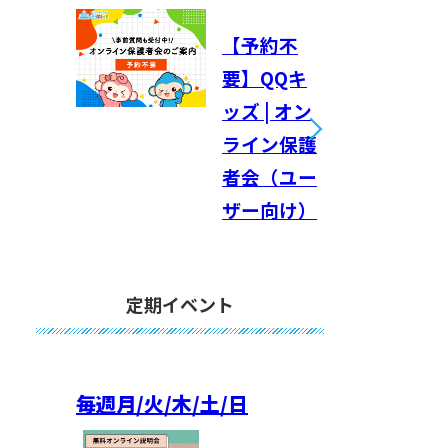
【予約不
要】QQキ
ッズ | オン
ライン保護
者会（ユー
ザー向け）
定期イベント
毎週
月/火/木/土/日