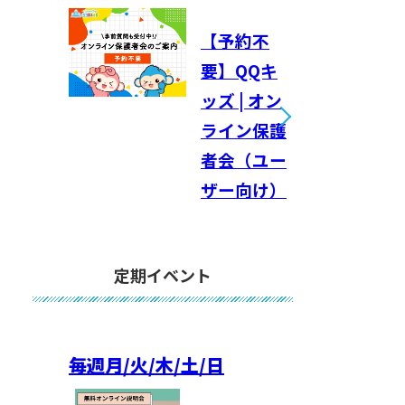
【予約不
要】QQキ
ッズ | オン
ライン保護
者会（ユー
ザー向け）
定期イベント
毎週
月/火/木/土/日