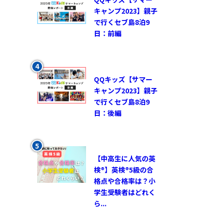
キャンプ2023】親子
で行くセブ島8泊9
日：前編
QQキッズ【サマー
キャンプ2023】親子
で行くセブ島8泊9
日：後編
【中高生に人気の英
検®︎】英検®︎5級の合
格点や合格率は？小
学生受験者はどれく
ら...