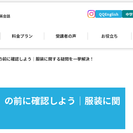
QQEnglish
中学
英会話
料金プラン
受講者の声
お役立ち
）の前に確認しよう｜服装に関する疑問を一挙解決！
）
接）の前に確認しよう｜服装に関