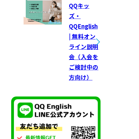
QQキッ
ズ・
QQEnglish
| 無料オン
ライン説明
会（入会を
ご検討中の
方向け）