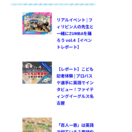
リアルイベント | フ
ィリピン人の先生と
一緒にZUMBAを踊
ろう vol.4【イベン
トレポート】
【レポート】こども
記者体験 | プロバス
ケ選手に英語でイン
タビュー！ファイテ
ィングイーグルス名
古屋
「百人一首」は英語
で何ていう？意味や