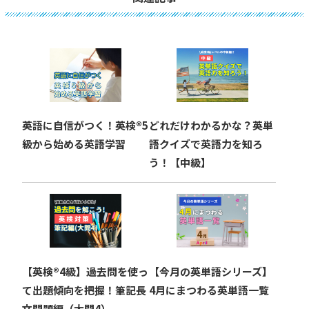
ゲ
ー
シ
ョ
英語に自信がつく！英検®︎5
どれだけわかるかな？英単
ン
級から始める英語学習
語クイズで英語力を知ろ
う！【中級】
【英検®︎4級】過去問を使っ
【今月の英単語シリーズ】
て出題傾向を把握！筆記長
4月にまつわる英単語一覧
文問題編（大問4）