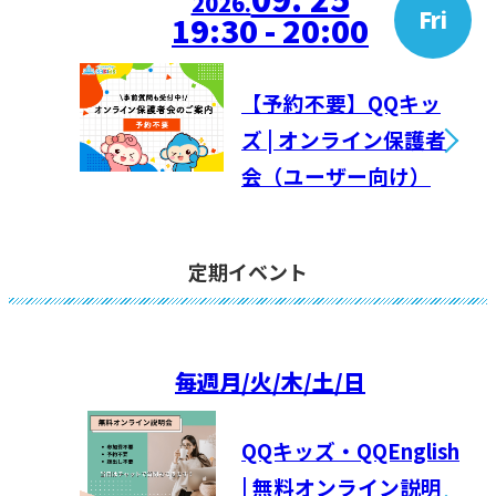
2026.
Fri
19:30 - 20:00
【予約不要】QQキッ
ズ | オンライン保護者
会（ユーザー向け）
定期イベント
毎週
月/火/木/土/日
QQキッズ・QQEnglish
| 無料オンライン説明