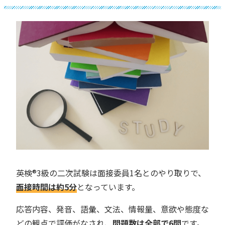
英検®︎3級の二次試験は面接委員1名とのやり取りで、
面接時間は約5分
となっています。
応答内容、発音、語彙、文法、情報量、意欲や態度な
どの観点で評価がなされ、
問題数は全部で6問
です。