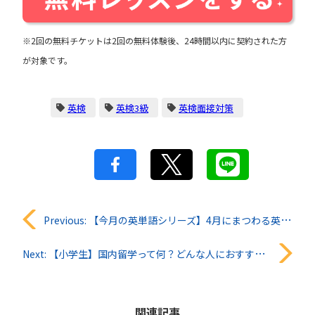
※2回の無料チケットは2回の無料体験後、24時間以内に契約された方
が対象です。
英検
英検3級
英検面接対策
投
Previous:
【今月の英単語シリーズ】4月にまつわる英単語一覧
稿
Next:
【小学生】国内留学って何？どんな人におすすめ？
ナ
ビ
関連記事