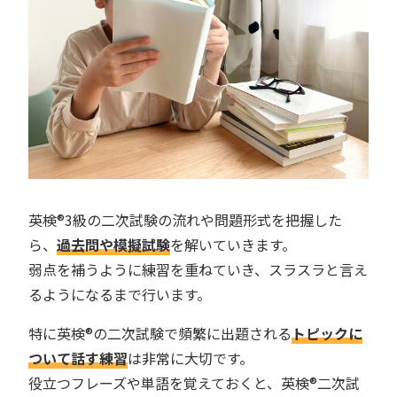
英検®︎3級の二次試験の流れや問題形式を把握した
ら、
過去問や模擬試験
を解いていきます。
弱点を補うように練習を重ねていき、スラスラと言え
るようになるまで行います。
特に英検®︎の二次試験で頻繁に出題される
トピックに
ついて話す練習
は非常に大切です。
役立つフレーズや単語を覚えておくと、英検®︎二次試