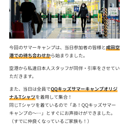
今回のサマーキャンプは、当日参加者の皆様と
成田空
港での待ち合わせか
ら始まりました。
空港から私達日本人スタッフが同伴・引率をさせてい
ただきます。
また、当日は全員で
QQキッズサマーキャンプオリジ
ナルTシャツ
を着用して集合！
同じTシャツを着ているので「あ！QQキッズサマー
キャンプの〜…」とすぐにお声掛けができました。
（すでに仲良くなっているご家族も！）