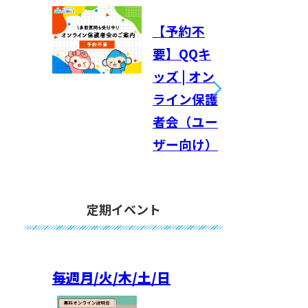
【予約不
要】QQキ
ッズ | オン
ライン保護
者会（ユー
ザー向け）
定期イベント
毎週
月/火/木/土/日