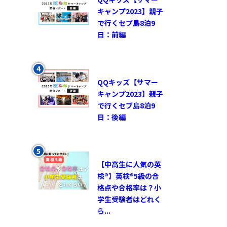
キャンプ2023】親子
で行くセブ島8泊9
日：前編
QQキッズ【サマー
キャンプ2023】親子
で行くセブ島8泊9
日：後編
【中高生に人気の英
検®︎】英検®︎5級の合
格点や合格率は？小
学生受験者はどれく
ら...