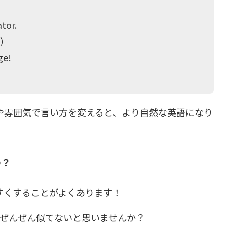
ator.
。）
ge!
や雰囲気で言い方を変えると、より自然な英語になり
の？
すくすることがよくあります！
dge」 とぜんぜん似てないと思いませんか？