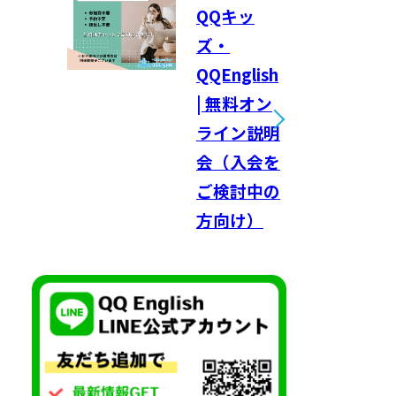
QQキッ
ズ・
QQEnglish
| 無料オン
ライン説明
会（入会を
ご検討中の
方向け）