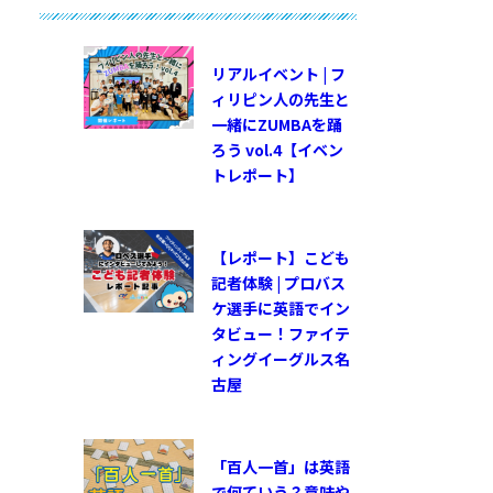
リアルイベント | フ
ィリピン人の先生と
一緒にZUMBAを踊
ろう vol.4【イベン
トレポート】
【レポート】こども
記者体験 | プロバス
ケ選手に英語でイン
タビュー！ファイテ
ィングイーグルス名
古屋
「百人一首」は英語
で何ていう？意味や