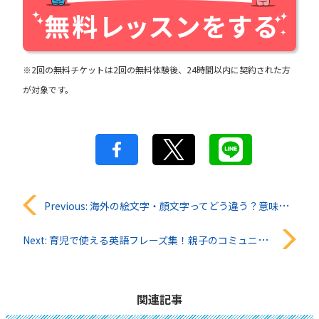
※2回の無料チケットは2回の無料体験後、24時間以内に契約された方
が対象です。
投
Previous:
海外の絵文字・顔文字ってどう違う？意味と使い方をやさしく解説
稿
Next:
育児で使える英語フレーズ集！親子のコミュニケーションが楽しくなるおうち英語ガイド
ナ
ビ
関連記事