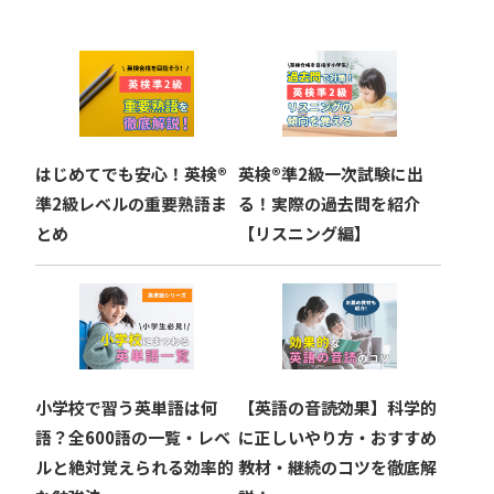
ゲ
ー
シ
ョ
はじめてでも安心！英検®︎
英検®︎準2級一次試験に出
ン
準2級レベルの重要熟語ま
る！実際の過去問を紹介
とめ
【リスニング編】
小学校で習う英単語は何
【英語の音読効果】科学的
語？全600語の一覧・レベ
に正しいやり方・おすすめ
ルと絶対覚えられる効率的
教材・継続のコツを徹底解