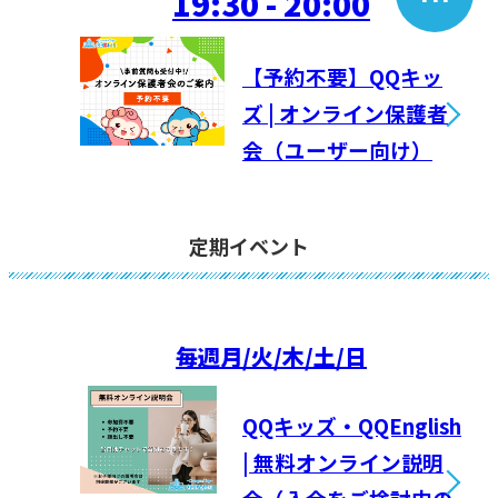
19:30 - 20:00
【予約不要】QQキッ
ズ | オンライン保護者
会（ユーザー向け）
定期イベント
毎週
月/火/木/土/日
QQキッズ・QQEnglish
| 無料オンライン説明