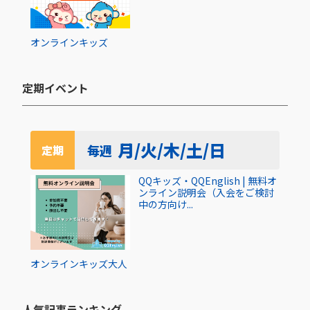
オンライン
キッズ
定期イベント​
月/火/木/土/日
毎週
定期
QQキッズ・QQEnglish | 無料オ
ンライン説明会（入会をご検討
中の方向け...
オンライン
キッズ
大人
人気記事ランキング​