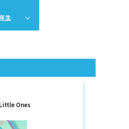
6年生
Little Ones