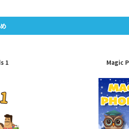
め
s 1
Magic P