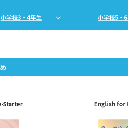
小学校3・4年生
小学校5・
め
-Starter
English for 