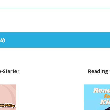
め
-Starter
Reading 