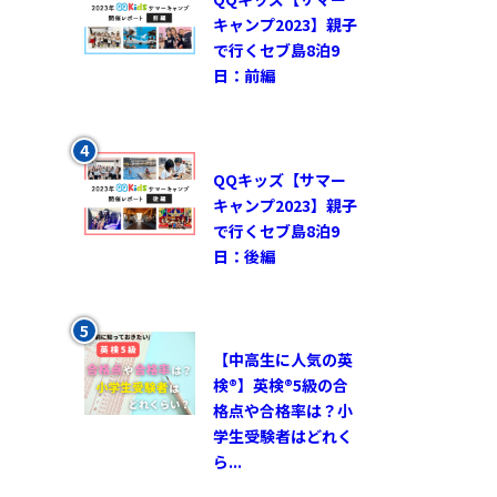
キャンプ2023】親子
で行くセブ島8泊9
日：前編
QQキッズ【サマー
キャンプ2023】親子
で行くセブ島8泊9
日：後編
【中高生に人気の英
検®︎】英検®︎5級の合
格点や合格率は？小
学生受験者はどれく
ら...