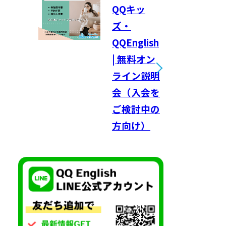
QQキッ
ズ・
QQEnglish
| 無料オン
ライン説明
会（入会を
ご検討中の
方向け）