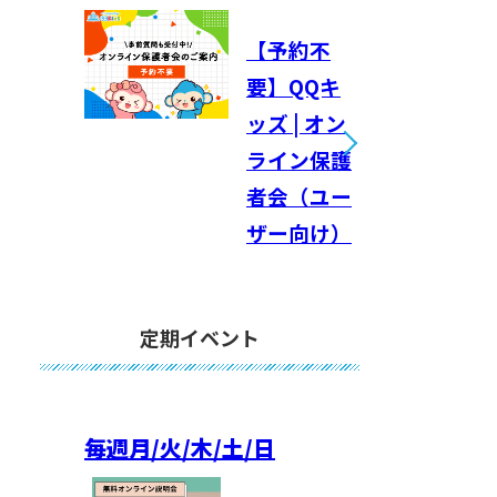
【予約不
要】QQキ
ッズ | オン
ライン保護
者会（ユー
ザー向け）
定期イベント
毎週
月/火/木/土/日