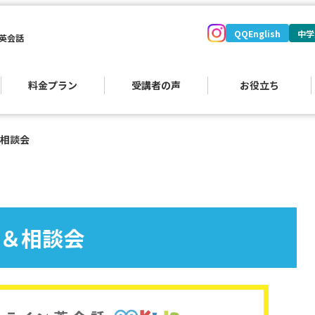
QQEnglish
中学
英会話
料金プラン
受講者の声
お役立ち
相談会
）
＆相談会