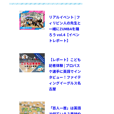
リアルイベント | フ
ィリピン人の先生と
一緒にZUMBAを踊
ろう vol.4【イベン
トレポート】
【レポート】こども
記者体験 | プロバス
ケ選手に英語でイン
タビュー！ファイテ
ィングイーグルス名
古屋
「百人一首」は英語
で何ていう？意味や