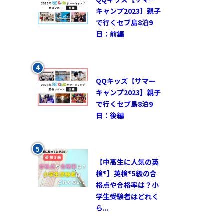
キャンプ2023】親子
で行くセブ島8泊9
日：前編
QQキッズ【サマー
キャンプ2023】親子
で行くセブ島8泊9
日：後編
【中高生に人気の英
検®︎】英検®︎5級の合
格点や合格率は？小
学生受験者はどれく
ら...