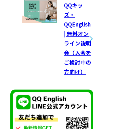
QQキッ
ズ・
QQEnglish
| 無料オン
ライン説明
会（入会を
ご検討中の
方向け）