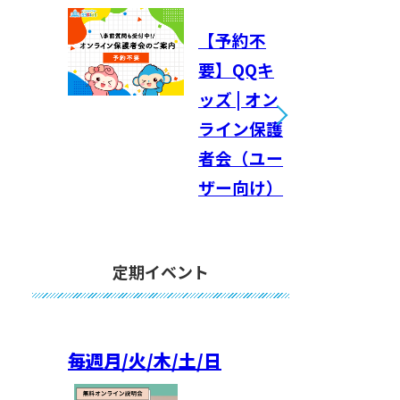
【予約不
要】QQキ
ッズ | オン
ライン保護
者会（ユー
ザー向け）
定期イベント
毎週
月/火/木/土/日