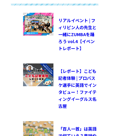
リアルイベント | フ
ィリピン人の先生と
一緒にZUMBAを踊
ろう vol.4【イベン
トレポート】
【レポート】こども
記者体験 | プロバス
ケ選手に英語でイン
タビュー！ファイテ
ィングイーグルス名
古屋
「百人一首」は英語
で何ていう？意味や