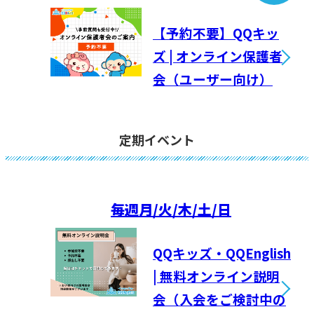
【予約不要】QQキッ
ズ | オンライン保護者
会（ユーザー向け）
定期イベント
毎週
月/火/木/土/日
QQキッズ・QQEnglish
| 無料オンライン説明
会（入会をご検討中の