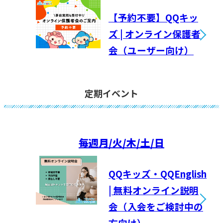
【予約不要】QQキッ
ズ | オンライン保護者
会（ユーザー向け）
定期イベント
毎週
月/火/木/土/日
QQキッズ・QQEnglish
| 無料オンライン説明
会（入会をご検討中の
方向け）