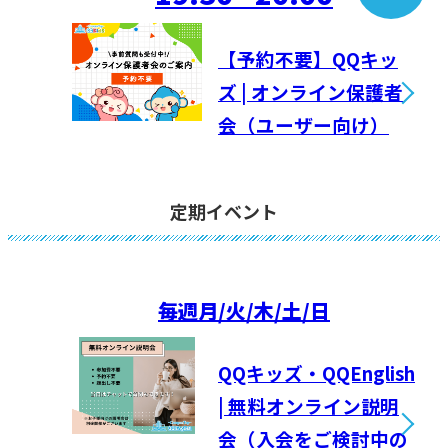
【予約不要】QQキッ
ズ | オンライン保護者
会（ユーザー向け）
定期イベント
毎週
月/火/木/土/日
QQキッズ・QQEnglish
| 無料オンライン説明
会（入会をご検討中の