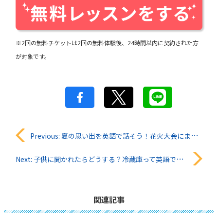
※2回の無料チケットは2回の無料体験後、24時間以内に契約された方
が対象です。
投
Previous:
夏の思い出を英語で話そう！花火大会にまつわる英単語10選
稿
Next:
子供に聞かれたらどうする？冷蔵庫って英語で何て言うの？
ナ
ビ
関連記事