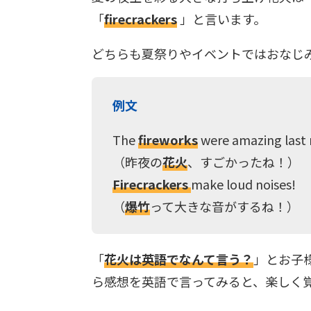
「
firecrackers
」と言います。
どちらも夏祭りやイベントではおなじ
例文
The
fireworks
were amazing last 
（昨夜の
花火
、すごかったね！）
Firecrackers
make loud noises!
（
爆竹
って大きな音がするね！）
「
花火は英語でなんて言う？
」とお子
ら感想を英語で言ってみると、楽しく