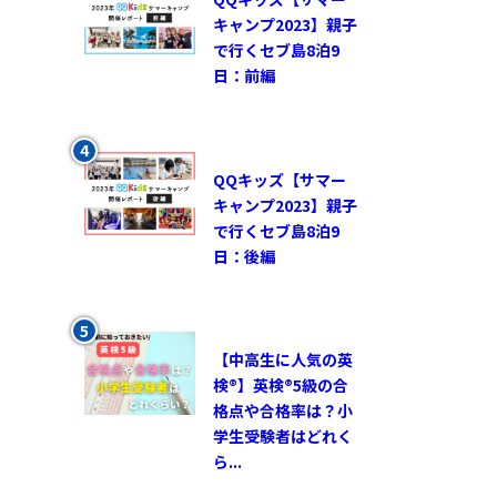
キャンプ2023】親子
で行くセブ島8泊9
日：前編
QQキッズ【サマー
キャンプ2023】親子
で行くセブ島8泊9
日：後編
【中高生に人気の英
検®︎】英検®︎5級の合
格点や合格率は？小
学生受験者はどれく
ら...