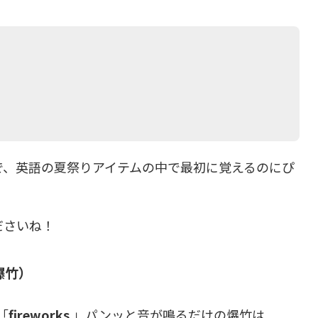
で、英語の夏祭りアイテムの中で最初に覚えるのにぴ
ださいね！
/ 爆竹）
「
fireworks
」パンッと音が鳴るだけの爆竹は