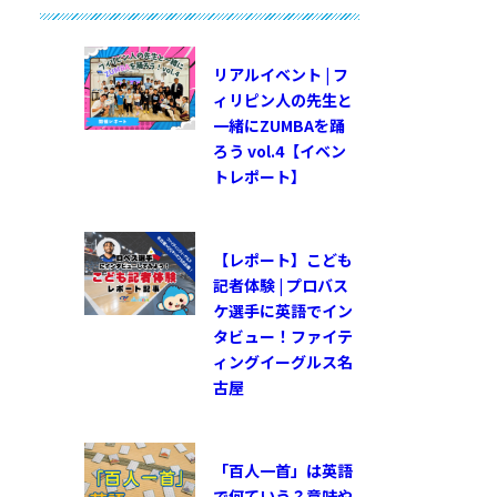
リアルイベント | フ
ィリピン人の先生と
一緒にZUMBAを踊
ろう vol.4【イベン
トレポート】
【レポート】こども
記者体験 | プロバス
ケ選手に英語でイン
タビュー！ファイテ
ィングイーグルス名
古屋
「百人一首」は英語
で何ていう？意味や