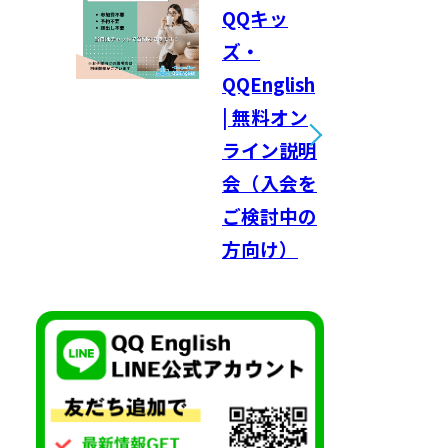
QQキッ
ズ・
QQEnglish
| 無料オン
ライン説明
会（入会を
ご検討中の
方向け）