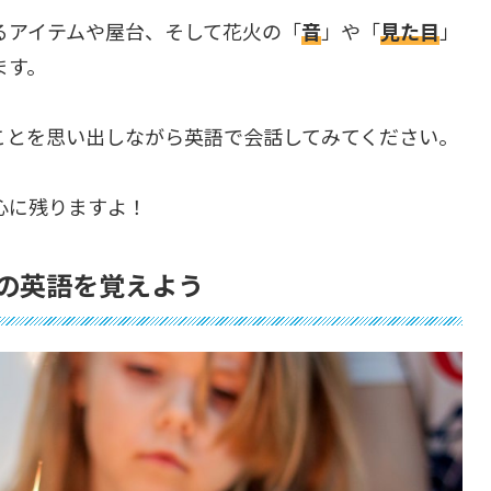
るアイテムや屋台、そして花火の「
音
」や「
見た目
」
ます。
ことを思い出しながら英語で会話してみてください。
心に残りますよ！
の英語を覚えよう