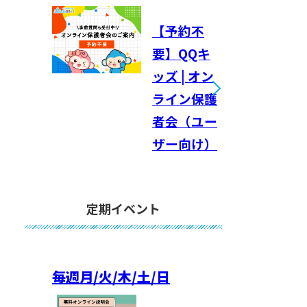
【予約不
要】QQキ
ッズ | オン
ライン保護
者会（ユー
ザー向け）
定期イベント
毎週
月/火/木/土/日