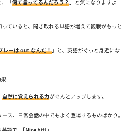
と、「
何て言ってるんだろう？
」と気になりますよ
知っていると、聞き取れる単語が増えて観戦がもっと
プレーは out なんだ！
」と、英語がぐっと身近にな
効果
、
自然に覚えられる力
がぐんとアップします。
ュース、日常会話の中でもよく登場するものばかり。
は英語で 「
Nice hit!
」 。