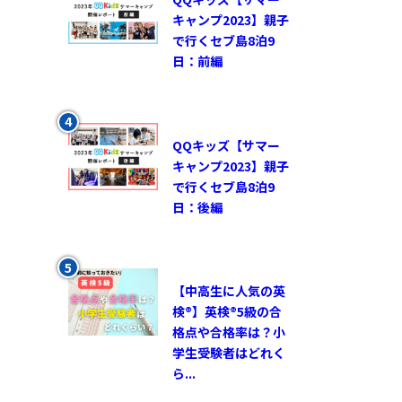
キャンプ2023】親子
で行くセブ島8泊9
日：前編
QQキッズ【サマー
キャンプ2023】親子
で行くセブ島8泊9
日：後編
【中高生に人気の英
検®︎】英検®︎5級の合
格点や合格率は？小
学生受験者はどれく
ら...