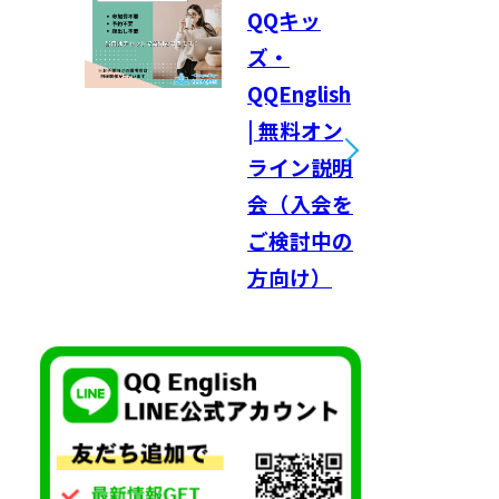
QQキッ
ズ・
QQEnglish
| 無料オン
ライン説明
会（入会を
ご検討中の
方向け）