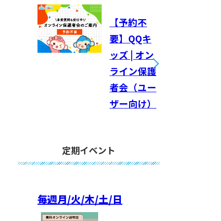
【予約不
要】QQキ
ッズ | オン
ライン保護
者会（ユー
ザー向け）
定期イベント
毎週
月/火/木/土/日