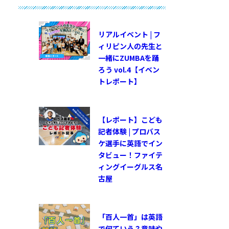
リアルイベント | フ
ィリピン人の先生と
一緒にZUMBAを踊
ろう vol.4【イベン
トレポート】
【レポート】こども
記者体験 | プロバス
ケ選手に英語でイン
タビュー！ファイテ
ィングイーグルス名
古屋
「百人一首」は英語
で何ていう？意味や