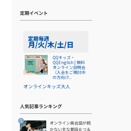
定期イベント​
定期
毎週
月/火/木/土/日
QQキッズ・
QQEnglish | 無料
オンライン説明会
（入会をご検討中
の方向け...
オンライン
キッズ
大人
人気記事ランキング​
オンライン英会話が続
かない主な要因６つ＆