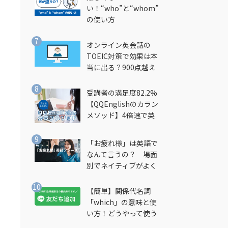
い！“who”と“whom”
の使い方
オンライン英会話の
TOEIC対策で効果は本
当に出る？900点越え
筆者が徹底解説
受講者の満足度82.2%
【QQEnglishのカラン
メソッド】4倍速で英
会話を習得できる勉強
法とは？
「お疲れ様」は英語で
なんて言うの？ 場面
別でネイティブがよく
使う英語フレーズを解
説
【簡単】関係代名詞
「which」の意味と使
い方！どうやって使う
の？