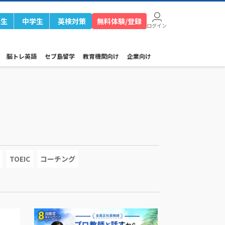
学生
中学生
英検対策
無料体験/登録
ログイン
脳トレ英語
セブ島留学
教育機関向け
企業向け
TOEIC
コーチング