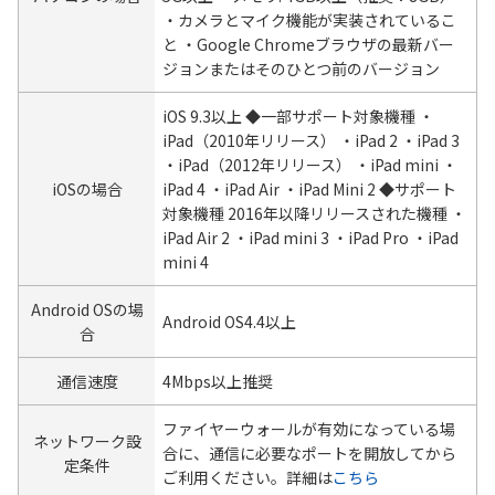
・カメラとマイク機能が実装されているこ
と ・Google Chromeブラウザの最新バー
ジョンまたはそのひとつ前のバージョン
iOS 9.3以上 ◆一部サポート対象機種 ・
iPad（2010年リリース） ・iPad 2 ・iPad 3
・iPad（2012年リリース） ・iPad mini ・
iOSの場合
iPad 4 ・iPad Air ・iPad Mini 2 ◆サポート
対象機種 2016年以降リリースされた機種 ・
iPad Air 2 ・iPad mini 3 ・iPad Pro ・iPad
mini 4
Android OSの場
Android OS4.4以上
合
通信速度
4Mbps以上推奨
ファイヤーウォールが有効になっている場
ネットワーク設
合に、通信に必要なポートを開放してから
定条件
ご利用ください。詳細は
こちら