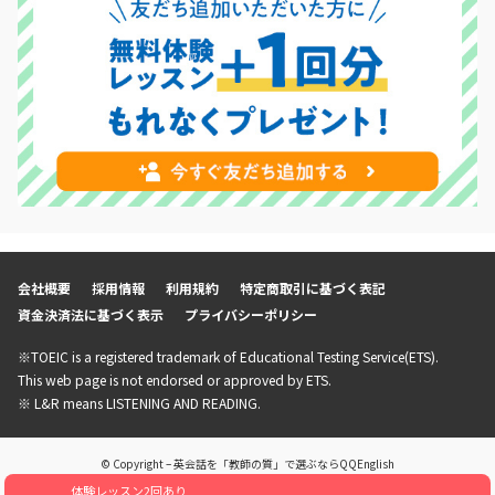
2025年9月6日
【メディア掲載】日本経済新聞でQQEnglishのセブ島留学に
ついて紹介いただきました！
2025年9月1日
【キャンペーン】2025年9月初月0円キャンペーン開催中！
2025年8月11日
【メディア出演】Heart FM「QUEEN OF HERTS」に
QQEnglishマーケティングスタッフが出演しました！
2025年8月1日
会社概要
採用情報
利用規約
特定商取引に基づく表記
【プロジェクト】「Lesson for Smile Project」実施中！
資金決済法に基づく表示
プライバシーポリシー
2025年8月1日
※TOEIC is a registered trademark of Educational Testing Service(ETS).
【キャンペーン】2025年8月初月99円キャンペーン開催中！
This web page is not endorsed or approved by ETS.
※ L&R means LISTENING AND READING.
© Copyright – 英会話を「教師の質」で選ぶならQQEnglish
体験レッスン2回あり