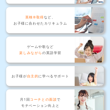
英検®取得
など、
お子様に合わせたカリキュラム
ゲームや歌など
楽しみながら
の英語学習
お子様が
自主的
に
学べるサポート
月1回
コーチとの面談
で
モチベーション向上と