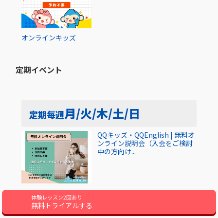
オンライン
キッズ
定期イベント​
月/火/木/土/日
定期
毎週
QQキッズ・QQEnglish | 無料オ
ンライン説明会（入会をご検討
中の方向け...
オンライン
キッズ
大人
体験レッスン2回あり
無料トライアルする