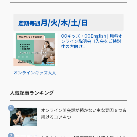
月/火/木/土/日
定期
毎週
QQキッズ・QQEnglish | 無料オ
ンライン説明会（入会をご検討
中の方向け...
オンライン
キッズ
大人
人気記事ランキング​
オンライン英会話が続かない主な要因６つ＆
続けるコツ４つ