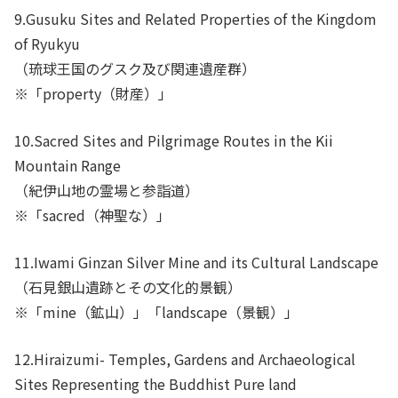
9.Gusuku Sites and Related Properties of the Kingdom
of Ryukyu
（琉球王国のグスク及び関連遺産群）
※「property（財産）」
10.Sacred Sites and Pilgrimage Routes in the Kii
Mountain Range
（紀伊山地の霊場と参詣道）
※「sacred（神聖な）」
11.Iwami Ginzan Silver Mine and its Cultural Landscape
（石見銀山遺跡とその文化的景観）
※「mine（鉱山）」「landscape（景観）」
12.Hiraizumi- Temples, Gardens and Archaeological
Sites Representing the Buddhist Pure land