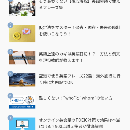
もうあわてない【徹底解説】英語会議で使え
るフレーズ集
仮定法をマスター！過去・現在・未来の時制
を使いこなそう！
英語上達のカギは英語日記！？ 方法と例文
を現役教師が教えます！
空港で使う英語フレーズ22選！海外旅行に行
く時に丸暗記でOK
難しくない！“who”と“whom”の使い方
オンライン英会話のTOEIC対策で効果は本当
に出る？900点越え筆者が徹底解説