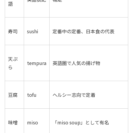
語
寿司
sushi
定番中の定番、日本食の代表
天ぷ
tempura
英語圏で人気の揚げ物
ら
豆腐
tofu
ヘルシー志向で定着
味噌
miso
「miso soup」として有名