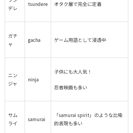
tsundere
オタク層で完全に定着
デレ
ガチ
gacha
ゲーム用語として浸透中
ャ
子供にも大人気！
ニン
ninja
ジャ
忍者映画も多い
サム
「samurai spirit」のような比喩
samurai
ライ
的表現も多い