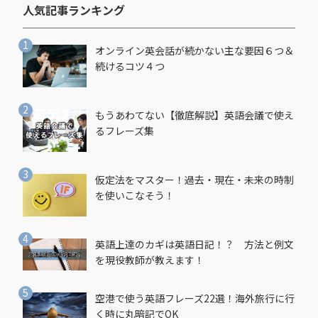
人気記事ランキング​
オンライン英会話が続かない主な要因６つ＆
続けるコツ４つ
もうあわてない【徹底解説】英語会議で使え
るフレーズ集
仮定法をマスター！過去・現在・未来の時制
を使いこなそう！
英語上達のカギは英語日記！？ 方法と例文
を現役教師が教えます！
空港で使う英語フレーズ22選！海外旅行に行
く時に丸暗記でOK