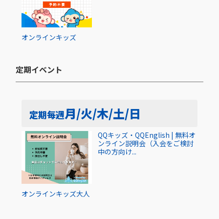
オンライン
キッズ
定期イベント​
月/火/木/土/日
定期
毎週
QQキッズ・QQEnglish | 無料オ
ンライン説明会（入会をご検討
中の方向け...
オンライン
キッズ
大人