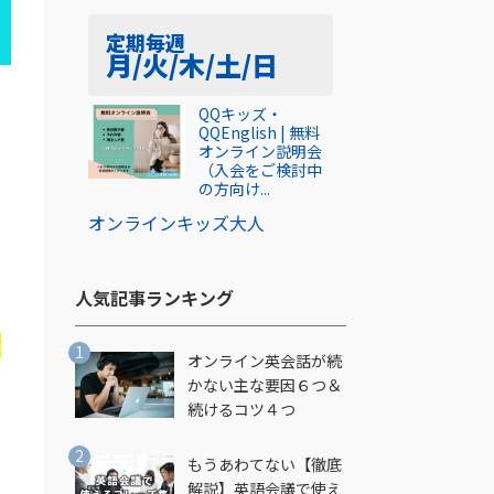
定期
毎週
月/火/木/土/日
QQキッズ・
QQEnglish | 無料
オンライン説明会
（入会をご検討中
の方向け...
オンライン
キッズ
大人
人気記事ランキング​
広
オンライン英会話が続
かない主な要因６つ＆
続けるコツ４つ
き
もうあわてない【徹底
解説】英語会議で使え