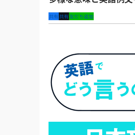
共有
共有
友だち追加