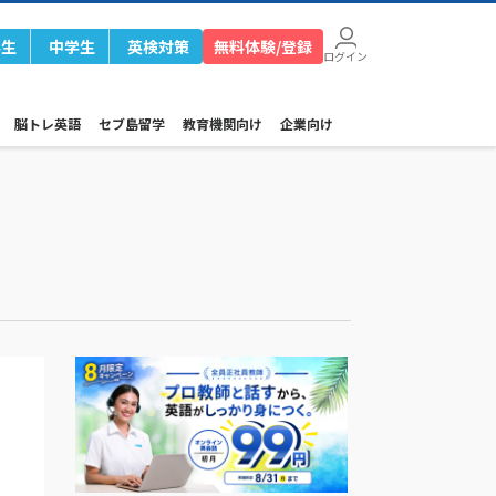
学生
中学生
英検対策
無料体験/登録
ログイン
脳トレ英語
セブ島留学
教育機関向け
企業向け