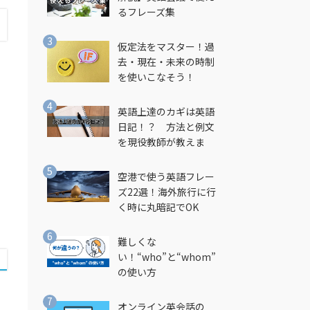
るフレーズ集
仮定法をマスター！過
去・現在・未来の時制
を使いこなそう！
英語上達のカギは英語
日記！？ 方法と例文
を現役教師が教えま
す！
空港で使う英語フレー
ズ22選！海外旅行に行
く時に丸暗記でOK
難しくな
い！“who”と“whom”
の使い方
オンライン英会話の