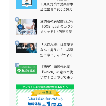
TOEIC対策で効果は本
当に出る？900点越え
筆者が徹底解説
滑
受講者の満足度82.2%
【QQEnglishのカラン
メソッド】4倍速で英
会話を習得できる勉強
法とは？
「お疲れ様」は英語で
なんて言うの？ 場面
別でネイティブがよく
使う英語フレーズを解
説
【簡単】関係代名詞
「which」の意味と使
い方！どうやって使う
の？