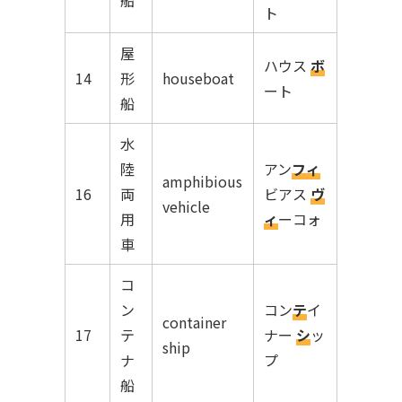
ト
屋
ハウス
ボ
14
形
houseboat
ート
船
水
陸
アン
フィ
amphibious
16
両
ビアス
ヴ
vehicle
用
ィ
ーコォ
車
コ
ン
コン
テ
イ
container
17
テ
ナー
シ
ッ
ship
ナ
プ
船