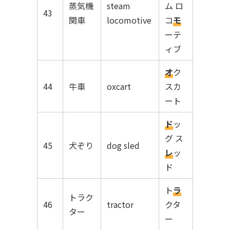
蒸気機
steam
ム ロ
43
関車
locomotive
コ
モ
ーテ
ィブ
オ
ク
44
牛車
oxcart
スカ
ート
ド
ッ
グ ス
45
犬ぞり
dog sled
レ
ッ
ド
ト
ラ
トラク
46
tractor
クタ
ター
ー