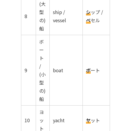
(大
型
ship /
シ
ップ /
8
の)
vessel
ベ
セル
船
ボ
ー
ト
/
9
boat
ボ
ート
(小
型
の)
船
ヨ
10
ッ
yacht
ヤ
ット
ト