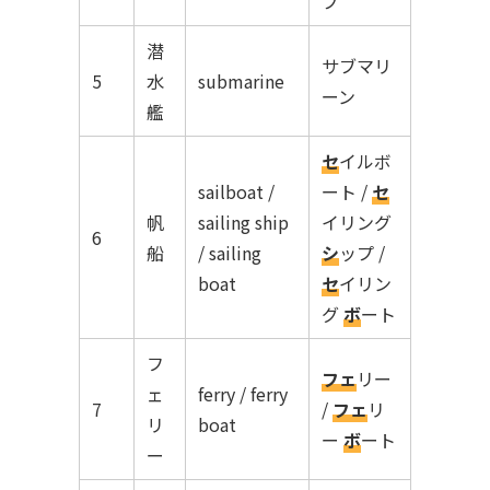
プ
潜
サブマリ
5
水
submarine
ーン
艦
セ
イルボ
sailboat /
ート /
セ
帆
sailing ship
イリング
6
船
/ sailing
シ
ップ /
boat
セ
イリン
グ
ボ
ート
フ
フェ
リー
ェ
ferry / ferry
7
/
フェ
リ
リ
boat
ー
ボ
ート
ー