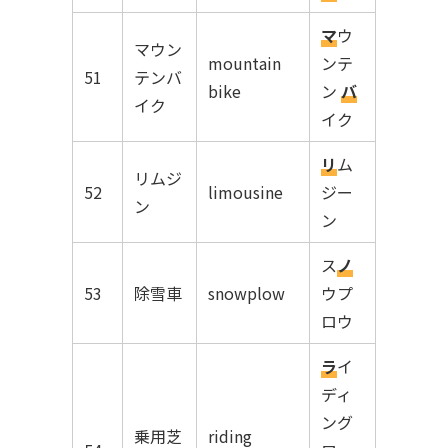
マ
ウ
マウン
mountain
ンテ
51
テンバ
bike
ン
バ
イク
イク
リ
ム
リムジ
52
limousine
ジー
ン
ン
ス
ノ
53
除雪車
snowplow
ウプ
ロウ
ラ
イ
ディ
ング
乗用芝
riding