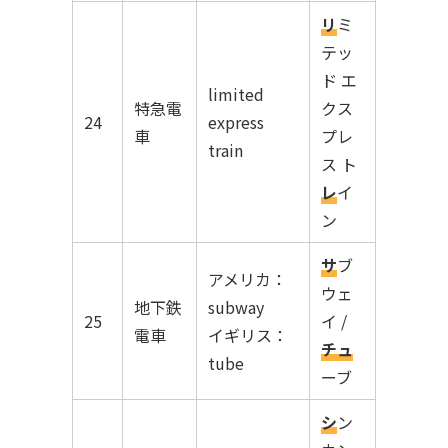
リ
ミ
テッ
ド エ
limited
特急電
クス
24
express
車
プレ
train
ス ト
レ
イ
ン
サ
ブ
アメリカ：
ウェ
地下鉄
subway
25
イ /
電車
イギリス：
チュ
tube
ーブ
シ
ン