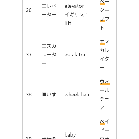
ベ
ー
エレベ
elevator
36
ター
ーター
イギリス：
リ
フ
lift
ト
エ
ス
エスカ
カレ
37
レータ
escalator
イタ
ー
ー
ウィ
ール
38
車いす
wheelchair
チェ
ア
ベ
イ
ビー
baby
39
歩行器
ウォ