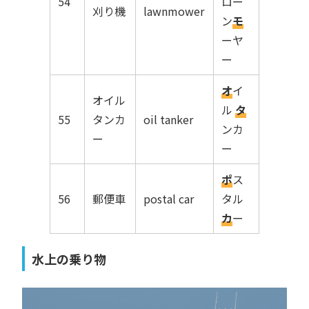
54
ロー
刈り機
lawnmower
ン
モ
ーヤ
ー
オ
イ
オイル
ル
タ
55
タンカ
oil tanker
ンカ
ー
ー
ポ
ス
56
郵便車
postal car
タル
カ
ー
水上の乗り物