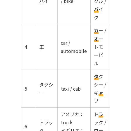
バイ
/ bike
クル /
バ
イ
ク
カ
ー /
オ
ー
car /
4
車
トモ
automobile
ービ
ル
タ
ク
タクシ
シー /
5
taxi / cab
ー
キ
ャ
ブ
アメリカ：
ト
ラ
トラッ
truck
ック /
6
ク
イギリス：
ロ
ー