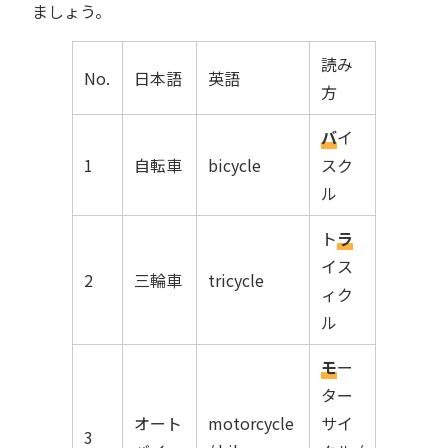
ましょう。
読み
No.
日本語
英語
方
バ
イ
1
自転車
bicycle
スク
ル
ト
ラ
イス
2
三輪車
tricycle
ィク
ル
モ
ー
ター
オート
motorcycle
サイ
3