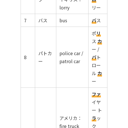
lorry
リー
7
バス
bus
バ
ス
ポ
リ
ス
カ
ー /
パトカ
police car /
8
パ
ト
ー
patrol car
ロー
ル
カ
ー
ファ
イヤ
ー ト
アメリカ：
ラ
ッ
fire truck
ク