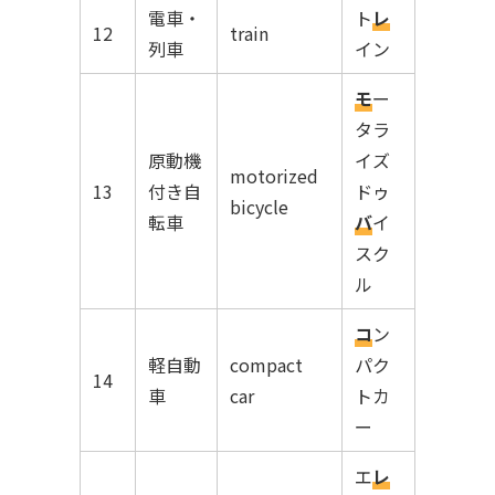
電車・
ト
レ
12
train
列車
イン
モ
ー
タラ
原動機
イズ
motorized
13
付き自
ドゥ
bicycle
転車
バ
イ
スク
ル
コ
ン
軽自動
compact
パク
14
車
car
トカ
ー
エ
レ