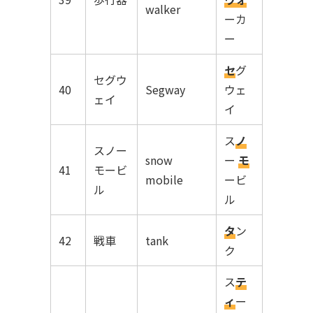
walker
ーカ
ー
セ
グ
セグウ
40
Segway
ウェ
ェイ
イ
ス
ノ
スノー
snow
ー
モ
41
モービ
mobile
ービ
ル
ル
タ
ン
42
戦車
tank
ク
ス
テ
ィ
ー