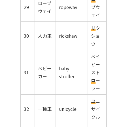
ロープ
29
ropeway
プウ
ウェイ
ェイ
リ
ク
30
人力車
rickshaw
ショ
ウ
ベイ
ビー
ベビー
baby
31
スト
カー
stroller
ロ
ー
ラー
ユ
ニ
32
一輪車
unicycle
サイ
クル