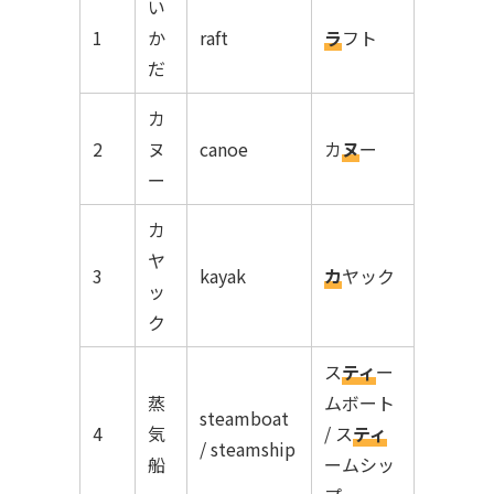
い
1
か
raft
ラ
フト
だ
カ
2
ヌ
canoe
カ
ヌ
ー
ー
カ
ヤ
3
kayak
カ
ヤック
ッ
ク
ス
ティ
ー
蒸
ムボート
steamboat
4
気
/ ス
ティ
/ steamship
船
ームシッ