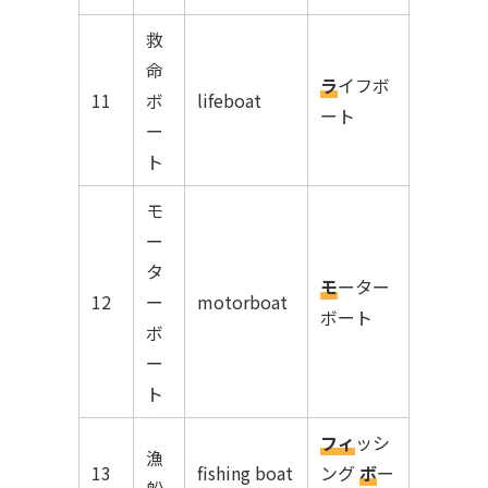
救
命
ラ
イフボ
11
ボ
lifeboat
ート
ー
ト
モ
ー
タ
モ
ーター
12
ー
motorboat
ボート
ボ
ー
ト
フィ
ッシ
漁
13
fishing boat
ング
ボ
ー
船