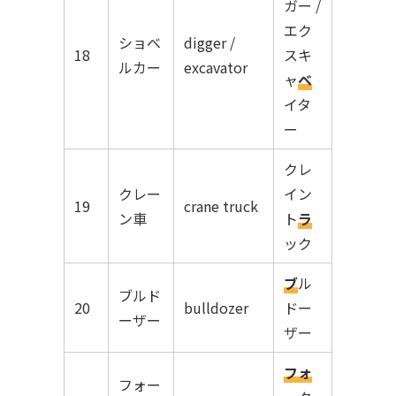
ガー /
エク
ショベ
digger /
18
スキ
ルカー
excavator
ャ
ベ
イタ
ー
クレ
クレー
イン
19
crane truck
ン車
ト
ラ
ック
ブ
ル
ブルド
20
bulldozer
ドー
ーザー
ザー
フォ
フォー