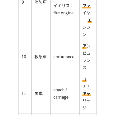
9
消防車
イギリス：
ファ
fire engine
イヤ
ー
エ
ンジ
ン
ア
ン
ビュ
10
救急車
ambulance
ラン
ス
コ
ー
チ /
coach /
11
馬車
キャ
carriage
リッ
ジ