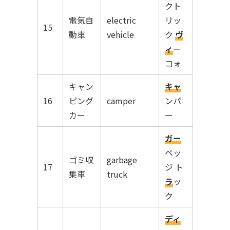
クト
電気自
electric
リッ
15
動車
vehicle
ク
ヴ
ィ
ー
コォ
キャン
キャ
16
ピング
camper
ンパ
カー
ー
ガー
ベッ
ゴミ収
garbage
17
ジ ト
集車
truck
ラ
ッ
ク
ディ