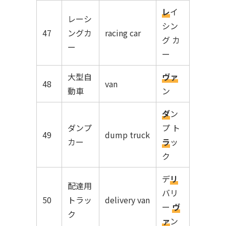
レ
イ
レーシ
シン
47
ングカ
racing car
グ カ
ー
ー
大型自
ヴァ
48
van
動車
ン
ダ
ン
ダンプ
プ ト
49
dump truck
カー
ラ
ッ
ク
デ
リ
配達用
バリ
50
トラッ
delivery van
ー
ヴ
ク
ァ
ン