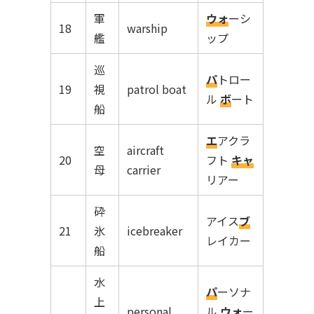
軍
ウォ
ーシ
18
warship
艦
ップ
巡
パ
トロー
19
視
patrol boat
ル
ボ
ート
船
エ
アクラ
空
aircraft
20
フト
キャ
母
carrier
リアー
砕
アイス
ブ
21
氷
icebreaker
レイカー
船
水
パ
ーソナ
上
personal
ル
ウォ
ー