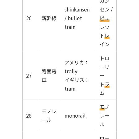
カン
shinkansen
セン /
26
新幹線
/ bullet
ビュ
train
レッ
ト
レ
イン
トロ
アメリカ：
ーリ
路面電
trolly
27
ー
車
イギリス：
ト
ラ
tram
ム
モ
ノ
モノレ
28
monorail
レー
ール
ル
ロ
ー