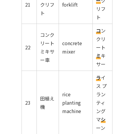
ー
ク
21
クリフ
forklift
リフ
ト
ト
コ
ン
コンク
クリ
リート
concrete
22
ート
ミキサ
mixer
ミ
キ
ー車
サー
ラ
イ
ス プ
rice
ラン
田植え
23
planting
ティ
機
machine
ング
マ
シ
ーン