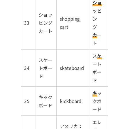
ショ
ッピ
ショッ
shopping
ン
33
ピング
cart
グ
カート
カ
ー
ト
ス
ケ
スケー
ート
34
トボー
skateboard
ボー
ド
ド
キ
ッ
キック
35
kickboard
クボ
ボード
ード
エレ
アメリカ：