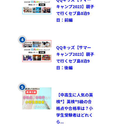
キャンプ2023】親子
で行くセブ島8泊9
日：前編
QQキッズ【サマー
キャンプ2023】親子
で行くセブ島8泊9
日：後編
【中高生に人気の英
検®︎】英検®︎5級の合
格点や合格率は？小
学生受験者はどれく
ら...