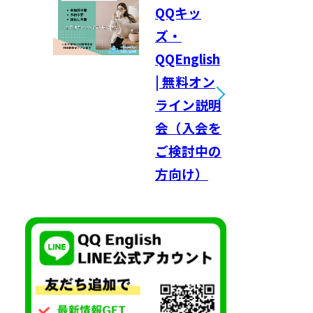
QQキッ
ズ・
QQEnglish
| 無料オン
ライン説明
会（入会を
ご検討中の
方向け）