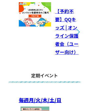
【予約不
要】QQキ
ッズ | オン
ライン保護
者会（ユー
ザー向け）
定期イベント
毎週
月/火/木/土/日