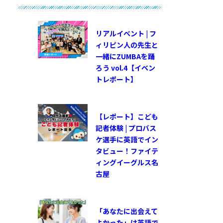
リアルイベント | フ
ィリピン人の先生と
一緒にZUMBAを踊
ろう vol.4【イベン
トレポート】
【レポート】こども
記者体験 | プロバス
ケ選手に英語でイン
タビュー！ファイテ
ィングイーグルス名
古屋
「あなたに出会えて
よかった」は英語で