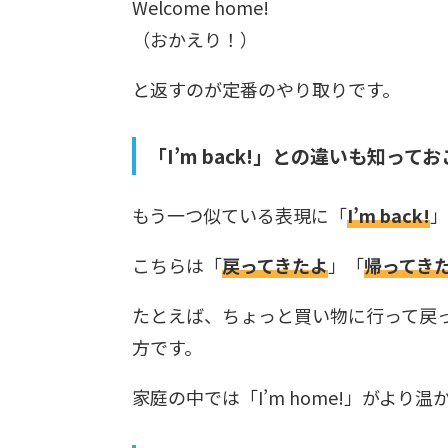
Welcome home!
（おかえり！）
と返すのが定番のやり取りです。
「I’m back!」との違いも知って
もう一つ似ている表現に「
I’m back!
」
こちらは「
戻ってきたよ
」「
帰ってき
たとえば、ちょっと買い物に行って戻
方です。
家庭の中では「I’m home!」がよ