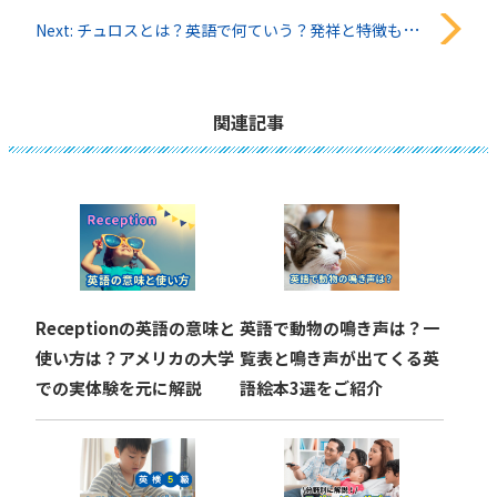
稿
Next:
チュロスとは？英語で何ていう？発祥と特徴も紹介
ナ
ビ
関連記事
ゲ
ー
シ
ョ
Receptionの英語の意味と
英語で動物の鳴き声は？一
ン
使い方は？アメリカの大学
覧表と鳴き声が出てくる英
での実体験を元に解説
語絵本3選をご紹介