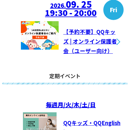
09. 25
2026.
Fri
19:30 - 20:00
【予約不要】QQキッ
ズ | オンライン保護者
会（ユーザー向け）
定期イベント
毎週
月/火/木/土/日
QQキッズ・QQEnglish