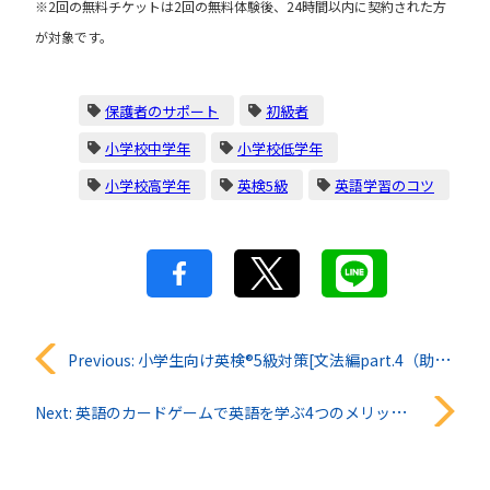
※2回の無料チケットは2回の無料体験後、24時間以内に契約された方
が対象です。
保護者のサポート
初級者
小学校中学年
小学校低学年
小学校高学年
英検5級
英語学習のコツ
投
Previous:
小学生向け英検®︎5級対策[文法編part.4（助動詞）]
稿
Next:
英語のカードゲームで英語を学ぶ4つのメリットと選び方のポイント
ナ