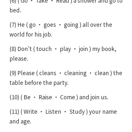
(6) ( Go ・ Take ・ Read ) a shower and go to
bed.
(7) He ( go ・ goes ・ going ) all over the
world for his job.
(8) Don’t ( touch ・ play ・ join ) my book,
please.
(9) Please ( cleans ・ cleaning ・ clean ) the
table before the party.
(10) ( Be ・ Raise ・ Come ) and join us.
(11) ( Write ・ Listen ・ Study ) your name
and age.