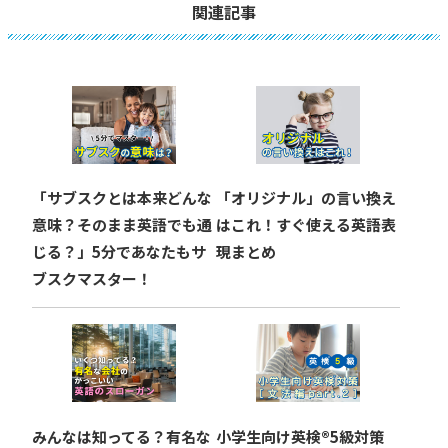
ビ
関連記事
ゲ
ー
シ
ョ
「サブスクとは本来どんな
「オリジナル」の言い換え
ン
意味？そのまま英語でも通
はこれ！すぐ使える英語表
じる？」5分であなたもサ
現まとめ
ブスクマスター！
みんなは知ってる？有名な
小学生向け英検®︎5級対策