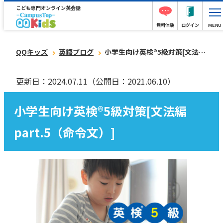
こども専門オンライン英会話
無料体験
ログイン
MENU
QQキッズ
英語ブログ
小学生向け英検®︎5級対策[文法編part.5（命令文）]
更新日：2024.07.11
（公開日：2021.06.10）
小学生向け英検®︎5級対策[文法編
part.5（命令文）]