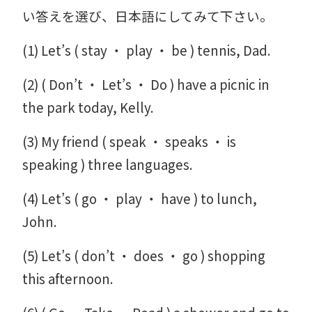
い答えを選び、日本語にしてみて下さい。
(1) Let’s ( stay ・ play ・ be ) tennis, Dad.
(2) ( Don’t ・ Let’s ・ Do ) have a picnic in
the park today, Kelly.
(3) My friend ( speak ・ speaks ・ is
speaking ) three languages.
(4) Let’s ( go ・ play ・ have ) to lunch,
John.
(5) Let’s ( don’t ・ does ・ go ) shopping
this afternoon.