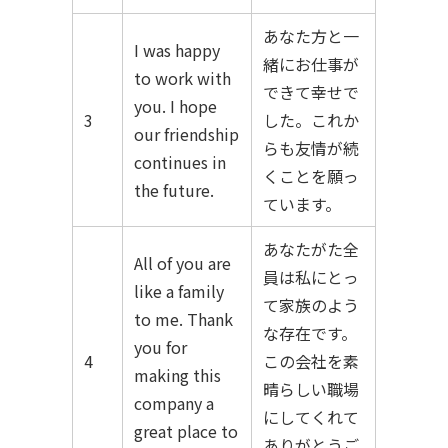
あなた方と一
I was happy
緒にお仕事が
to work with
できて幸せで
you. I hope
3
した。これか
our friendship
らも友情が続
continues in
くことを願っ
the future.
ています。
あなたがた全
All of you are
員は私にとっ
like a family
て家族のよう
to me. Thank
な存在です。
you for
4
この会社を素
making this
晴らしい職場
company a
にしてくれて
great place to
ありがとうご