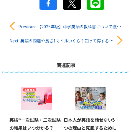
投
Previous:
【2025年版】中学英語の教科書について徹底解説！
稿
Next:
英語の距離や長さ1マイルいくら？知って得する換算方法
ナ
ビ
関連記事
ゲ
ー
シ
ョ
英検®︎一次試験・二次試験
日本人が英語を話せない5
ン
の結果はいつ分かる？
つの理由と克服するために