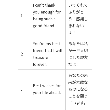
I can’t thank
いてくれて
you enough for
ありがと
1
being such a
う！感謝し
good friend.
きれない
よ！
You’re my best
あなたは私
friend that I will
が一生大切
2
treasure
にした親友
forever.
だよ！
あなたの未
来が素敵な
Best wishes for
3
ものになる
your life ahead.
ことを願っ
ています。