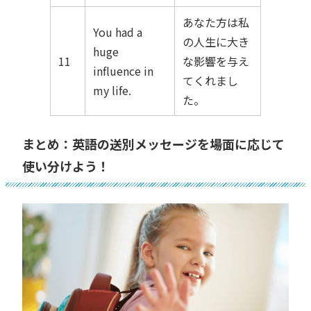
あなた方は私
You had a
の人生に大き
huge
11
な影響を与え
influence in
てくれまし
my life.
た。
まとめ：英語の送別メッセージを場面に応じて
使い分けよう！