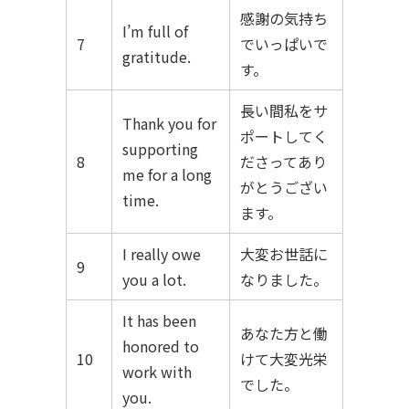
感謝の気持ち
I’m full of
7
でいっぱいで
gratitude.
す。
長い間私をサ
Thank you for
ポートしてく
supporting
8
ださってあり
me for a long
がとうござい
time.
ます。
I really owe
大変お世話に
9
you a lot.
なりました。
It has been
あなた方と働
honored to
10
けて大変光栄
work with
でした。
you.