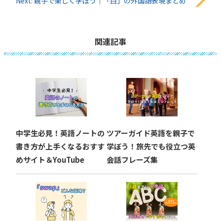
稿
Next:
親子で楽しく学ぼう｜「白」の外国語表現まとめ
ナ
ビ
関連記事
ゲ
ー
シ
ョ
中学生必見！英語ノートの
ツアーガイド英語を親子で
ン
書き方が上手くなるおすす
学ぼう！旅先でも役立つ英
めサイト＆YouTube
会話フレーズ集