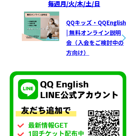
毎週
月/火/木/土/日
QQキッズ・QQEnglish
| 無料オンライン説明
会（入会をご検討中の
方向け）