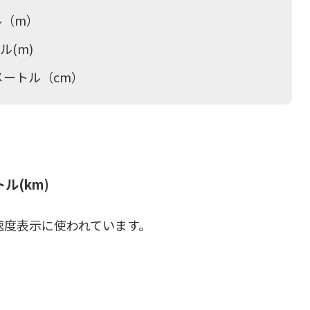
トル（m）
ル(m)
チメートル（cm）
トル(km)
速度表示に使われています。