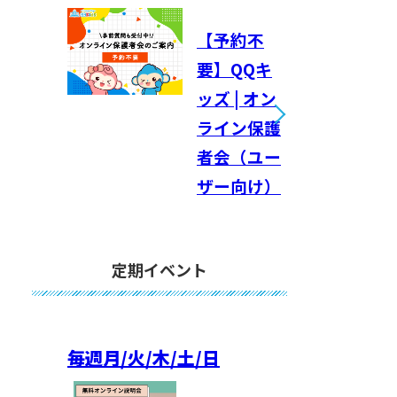
【予約不
要】QQキ
ッズ | オン
ライン保護
者会（ユー
ザー向け）
定期イベント
毎週
月/火/木/土/日