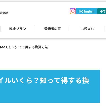
QQEnglish
中学
英会話
料金プラン
受講者の声
お役立ち
ルいくら？知って得する換算方法
）
イルいくら？知って得する換