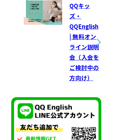
QQキッ
ズ・
QQEnglish
| 無料オン
ライン説明
会（入会を
ご検討中の
方向け）