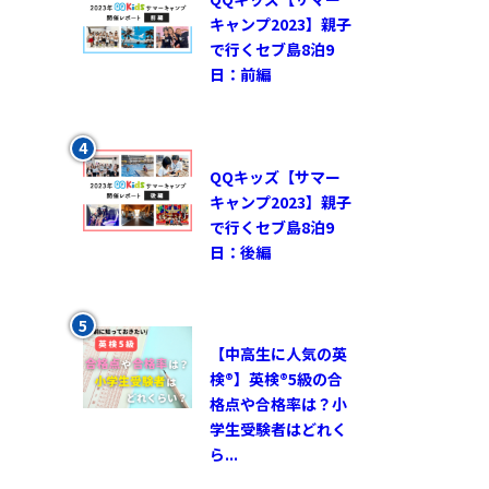
キャンプ2023】親子
で行くセブ島8泊9
日：前編
QQキッズ【サマー
キャンプ2023】親子
で行くセブ島8泊9
日：後編
【中高生に人気の英
検®︎】英検®︎5級の合
格点や合格率は？小
学生受験者はどれく
ら...