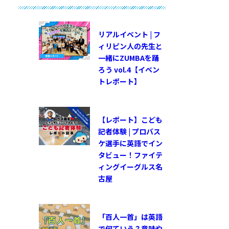
リアルイベント | フ
ィリピン人の先生と
一緒にZUMBAを踊
ろう vol.4【イベン
トレポート】
【レポート】こども
記者体験 | プロバス
ケ選手に英語でイン
タビュー！ファイテ
ィングイーグルス名
古屋
「百人一首」は英語
で何ていう？意味や