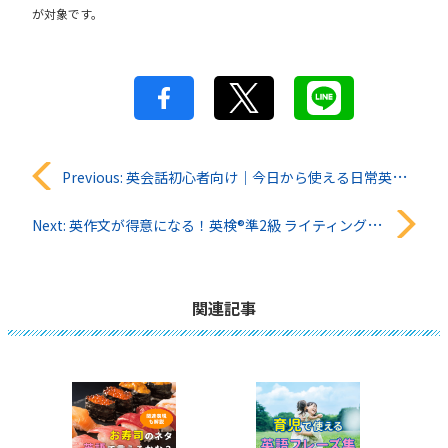
が対象です。
投
Previous:
英会話初心者向け｜今日から使える日常英語フレーズ
稿
Next:
英作文が得意になる！英検®︎準2級 ライティングの書き方と対策
ナ
ビ
関連記事
ゲ
ー
シ