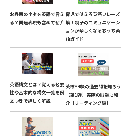
ョ
お寿司のネタを英語で言え
育児で使える英語フレーズ
ン
る？関連表現も含めて紹介
集！親子のコミュニケーシ
ョンが楽しくなるおうち英
語ガイド
英語構文とは？覚える必要
英検®︎4級の過去問を知ろう
性や基本的な構文一覧を例
【第1弾】実際の問題も紹
文つきで詳しく解説
介【リーディング編】