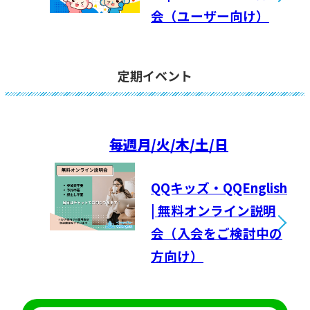
会（ユーザー向け）
定期イベント
毎週
月/火/木/土/日
QQキッズ・QQEnglish
| 無料オンライン説明
会（入会をご検討中の
方向け）