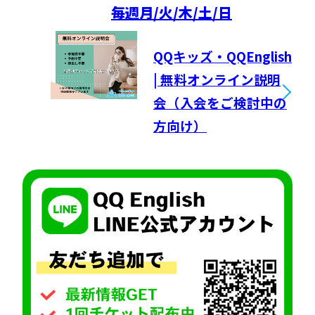
毎週
月/火/木/土/日
QQキッズ・QQEnglish
| 無料オンライン説明
会（入会をご検討中の
方向け）