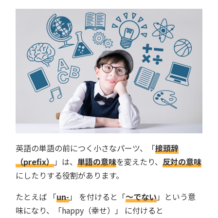
英語の単語の前につく小さなパーツ、「
接頭辞
（prefix）
」は、
単語の意味
を変えたり、
反対の意味
にしたりする役割があります。
たとえば 「
un-
」 を付けると「
〜でない
」という意
味になり、「happy（幸せ）」 に付けると