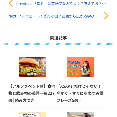
投
Previous:
「幸せ」は英語でなんて言う？覚えておきたい5つの単語とフレーズ
稿
Next:
ノルウェーってどんな国？言語から広がる学びと子供の好奇心
ナ
ビ
関連記事
ゲ
ー
シ
ョ
【アルファベット順】食べ
「ASAP」だけじゃない！
ン
物と飲み物の英語一覧227
今すぐ・すぐにを表す英語
選 | 読み方つき
フレーズ5選！