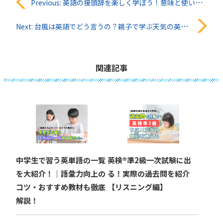
投
Previous:
英語の接頭辞を楽しく学ぼう！意味と使い方ガイド
稿
Next:
台風は英語でどう言うの？親子で学ぶ天気の英語表現
ナ
ビ
関連記事
ゲ
ー
シ
ョ
中学生で習う英単語の一覧
英検®︎準2級一次試験に出
ン
を大紹介！｜語彙力向上の
る！実際の過去問を紹介
コツ・おすすめ教材も徹底
【リスニング編】
解説！