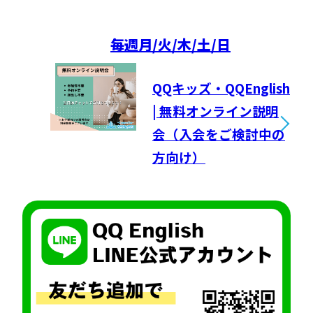
毎週
月/火/木/土/日
QQキッズ・QQEnglish
| 無料オンライン説明
会（入会をご検討中の
方向け）