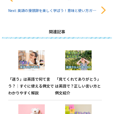
稿
Next:
英語の接頭辞を楽しく学ぼう！意味と使い方ガイド
ナ
ビ
関連記事
ゲ
ー
シ
ョ
「迷う」は英語で何て言
「見てくれてありがとう」
ン
う？｜すぐに使える例文で
は英語で？正しい言い方と
わかりやすく解説
例文紹介