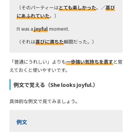
（そのパーティーは
とても楽しかった
。／
喜び
にあふれていた
。）
It was a
joyful
moment.
（それは
喜びに満ちた
瞬間だった。）
「普通にうれしい」よりも
一歩強い気持ちを表す
と覚
えておくと使いやすいです。
例文で覚える（She looks joyful.）
具体的な例文で見てみましょう。
例文