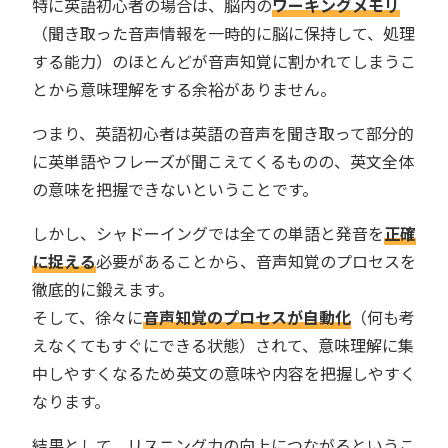
特に英語初心者の場合は、脳内の
ワーキングメモリ
（聞き取った音声情報を一時的に脳に保持して、処理
する能力）のほとんどが音声知覚に割かれてしまうこ
とから意味理解をする余裕がありません。
つまり、英語初心者は英語の音声を聞き取って部分的
に英単語やフレーズが聞こえてくるものの、英文全体
の意味を把握できないということです。
しかし、シャドーイングでは全ての単語と発音を
正確
に捉える
必要があることから、音声知覚のプロセスを
徹底的に鍛えます。
そして、徐々に
音声知覚のプロセスが自動化
（何も考
えなくてもすぐにできる状態）されて、意味理解に集
中しやすくなるため英文の意味や内容を把握しやすく
なります。
結果として、リスニング力の向上につながるというこ