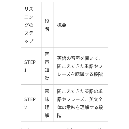
リス
ニン
段
グの
概要
階
ステ
ップ
音
英語の音声を聞いて、
STEP
声
聞こえてきた単語やフ
1
知
レーズを認識する段階
覚
意
聞こえてきた英語の単
STEP
味
語やフレーズ、英文全
2
理
体の意味を理解する段
解
階