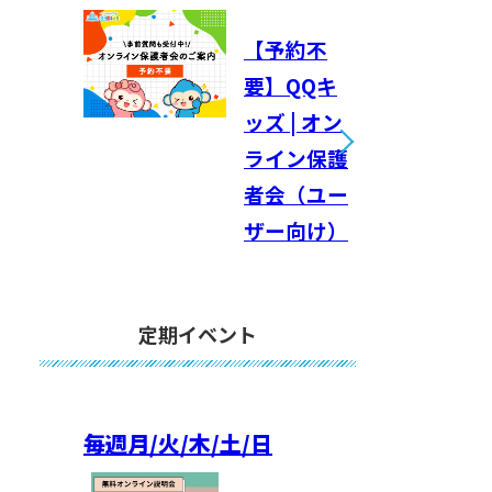
【予約不
要】QQキ
ッズ | オン
ライン保護
者会（ユー
ザー向け）
定期イベント
毎週
月/火/木/土/日