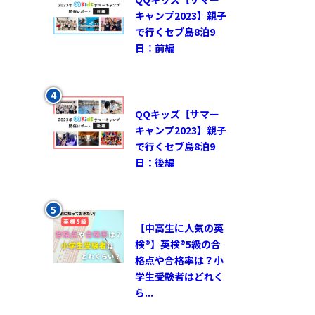
キャンプ2023】親子
で行くセブ島8泊9
日：前編
QQキッズ【サマー
キャンプ2023】親子
で行くセブ島8泊9
日：後編
【中高生に人気の英
検®︎】英検®︎5級の合
格点や合格率は？小
学生受験者はどれく
ら...