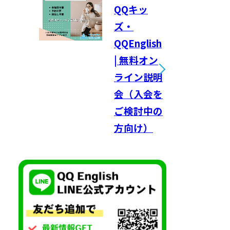
QQキッ
ズ・
QQEnglish
| 無料オン
ライン説明
会（入会を
ご検討中の
方向け）