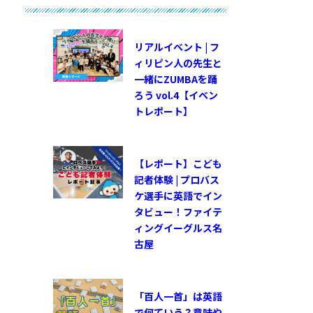
リアルイベント | フ
ィリピン人の先生と
一緒にZUMBAを踊
ろう vol.4【イベン
トレポート】
【レポート】こども
記者体験 | プロバス
ケ選手に英語でイン
タビュー！ファイテ
ィングイーグルス名
古屋
「百人一首」は英語
で何ていう？意味や