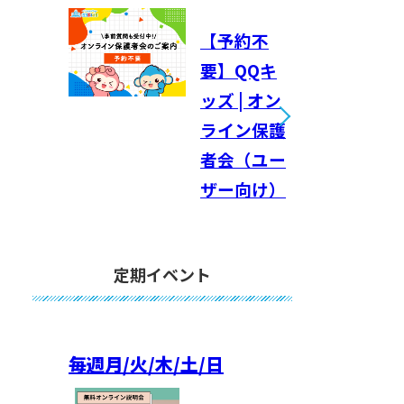
【予約不
要】QQキ
ッズ | オン
ライン保護
者会（ユー
ザー向け）
定期イベント
毎週
月/火/木/土/日