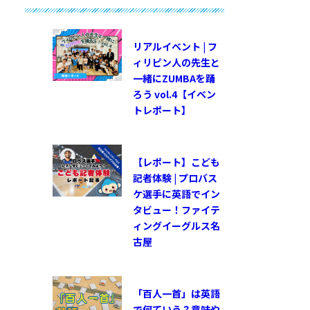
リアルイベント | フ
ィリピン人の先生と
一緒にZUMBAを踊
ろう vol.4【イベン
トレポート】
【レポート】こども
記者体験 | プロバス
ケ選手に英語でイン
タビュー！ファイテ
ィングイーグルス名
古屋
「百人一首」は英語
で何ていう？意味や