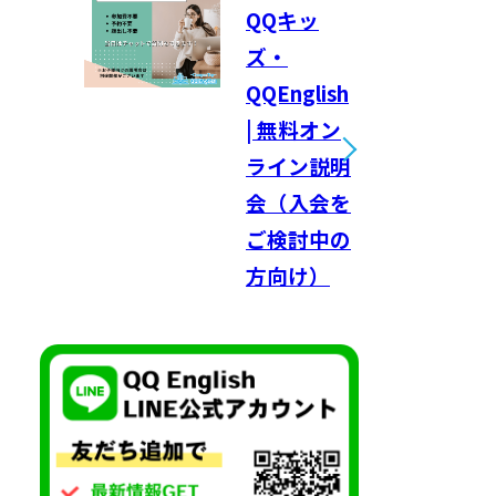
QQキッ
ズ・
QQEnglish
| 無料オン
ライン説明
会（入会を
ご検討中の
方向け）