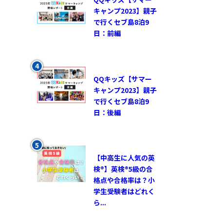
キャンプ2023】親子
で行くセブ島8泊9
日：前編
QQキッズ【サマー
キャンプ2023】親子
で行くセブ島8泊9
日：後編
【中高生に人気の英
検®︎】英検®︎5級の合
格点や合格率は？小
学生受験者はどれく
ら...