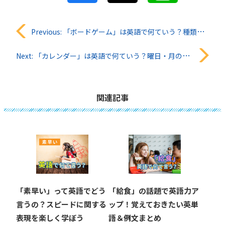
投
Previous:
「ボードゲーム」は英語で何ていう？種類別の英語表現＆親子で使えるフレーズを紹介
稿
Next:
「カレンダー」は英語で何ていう？曜日・月の英語や親子で使えるフレーズを紹介
ナ
ビ
関連記事
ゲ
ー
シ
ョ
「素早い」って英語でどう
「給食」の話題で英語力ア
ン
言うの？スピードに関する
ップ！覚えておきたい英単
表現を楽しく学ぼう
語＆例文まとめ