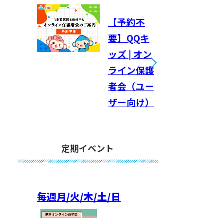
【予約不
要】QQキ
ッズ | オン
ライン保護
者会（ユー
ザー向け）
定期イベント
毎週
月/火/木/土/日