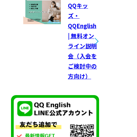
QQキッ
ズ・
QQEnglish
| 無料オン
ライン説明
会（入会を
ご検討中の
方向け）