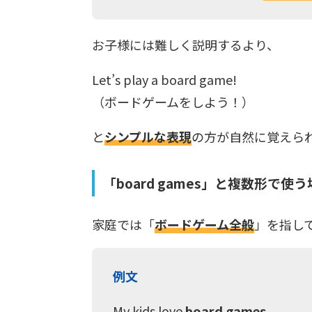
お子様には難しく説明するより、
Let’s play a board game!
（ボードゲームをしよう！）
と
シンプルな表現
の方が自然に覚えら
「board games」と複数形で使
家庭では「
ボードゲーム全般
」を指し
例文
My kids love
board games
.