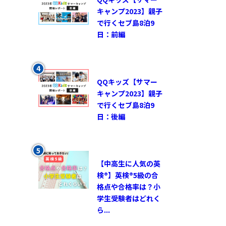
キャンプ2023】親子
で行くセブ島8泊9
日：前編
QQキッズ【サマー
キャンプ2023】親子
で行くセブ島8泊9
日：後編
【中高生に人気の英
検®︎】英検®︎5級の合
格点や合格率は？小
学生受験者はどれく
ら...