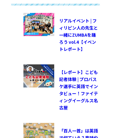
リアルイベント | フ
ィリピン人の先生と
一緒にZUMBAを踊
ろう vol.4【イベン
トレポート】
【レポート】こども
記者体験 | プロバス
ケ選手に英語でイン
タビュー！ファイテ
ィングイーグルス名
古屋
「百人一首」は英語
で何ていう？意味や