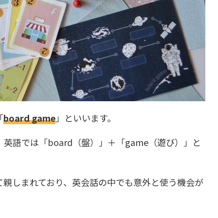
「
board game
」といいます。
語では「board（盤）」＋「game（遊び）」と
て親しまれており、英会話の中でも意外と使う機会が