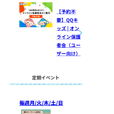
【予約不
要】QQキ
ッズ | オン
ライン保護
者会（ユー
ザー向け）
定期イベント
毎週
月/火/木/土/日