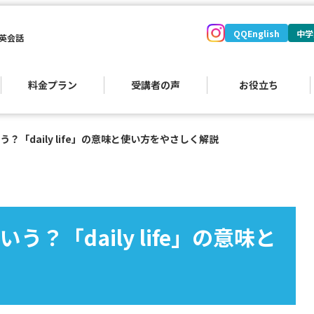
QQEnglish
中学
英会話
料金プラン
受講者の声
お役立ち
？「daily life」の意味と使い方をやさしく解説
？「daily life」の意味と