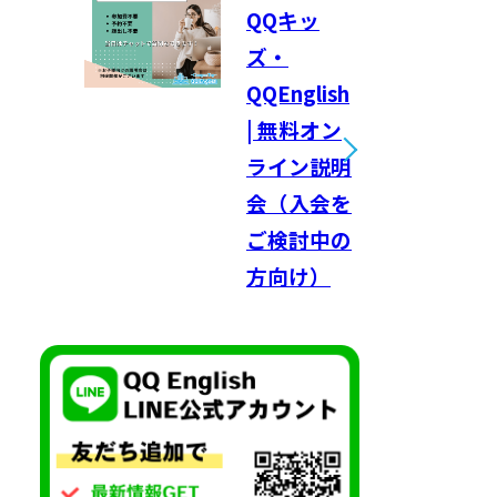
QQキッ
ズ・
QQEnglish
| 無料オン
ライン説明
会（入会を
ご検討中の
方向け）