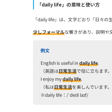
「daily life」の意味と使い方
「daily life」は、文字どおり「
少しフォーマル
な響きがあり、説明や
例文
English is useful in
daily life
.
（英語は
日常生活
で役に立ちます
I enjoy my
daily life
.
（私は
日常生活
を楽しんでいます。
※daily life：/ˈdeɪli laɪf/