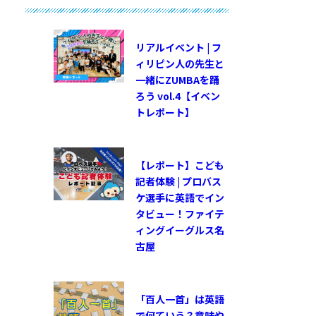
リアルイベント | フ
ィリピン人の先生と
一緒にZUMBAを踊
ろう vol.4【イベン
トレポート】
【レポート】こども
記者体験 | プロバス
ケ選手に英語でイン
タビュー！ファイテ
ィングイーグルス名
古屋
「百人一首」は英語
で何ていう？意味や