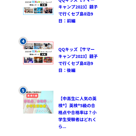
キャンプ2023】親子
で行くセブ島8泊9
日：前編
QQキッズ【サマー
キャンプ2023】親子
で行くセブ島8泊9
日：後編
【中高生に人気の英
検®︎】英検®︎5級の合
格点や合格率は？小
学生受験者はどれく
ら...