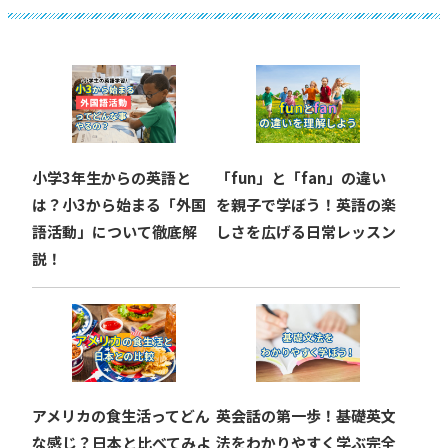
ゲ
ー
シ
ョ
小学3年生からの英語と
「fun」と「fan」の違い
ン
は？小3から始まる「外国
を親子で学ぼう！英語の楽
語活動」について徹底解
しさを広げる日常レッスン
説！
アメリカの食生活ってどん
英会話の第一歩！基礎英文
な感じ？日本と比べてみよ
法をわかりやすく学ぶ完全