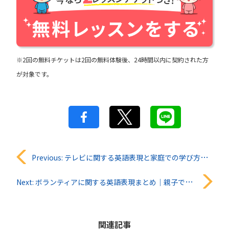
※2回の無料チケットは2回の無料体験後、24時間以内に契約された方
が対象です。
投
Previous:
テレビに関する英語表現と家庭での学び方｜親子で使える基本フレーズ
稿
Next:
ボランティアに関する英語表現まとめ｜親子で学ぶ実践フレーズと意味
ナ
ビ
関連記事