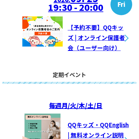
Fri
19:30 - 20:00
【予約不要】QQキッ
ズ | オンライン保護者
会（ユーザー向け）
定期イベント
毎週
月/火/木/土/日
QQキッズ・QQEnglish
| 無料オンライン説明