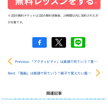
※2回の無料チケットは2回の無料体験後、24時間以内に契約された方
が対象です。
投
Previous:
「アクティビティ」は英語で何ていう？意味と使い方をチェック
稿
Next:
「風船」は英語で何ていう？親子で覚えたい風船にまつわる英語表現まとめ
ナ
ビ
関連記事
ゲ