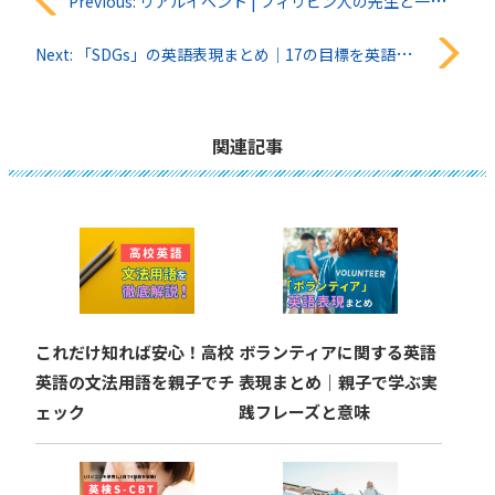
投
Previous:
リアルイベント | フィリピン人の先生と一緒にZUMBAを踊ろう vol.4【イベントレポート】
稿
Next:
「SDGs」の英語表現まとめ｜17の目標を英語で覚えよう
ナ
ビ
関連記事
ゲ
ー
シ
ョ
これだけ知れば安心！高校
ボランティアに関する英語
ン
英語の文法用語を親子でチ
表現まとめ｜親子で学ぶ実
ェック
践フレーズと意味