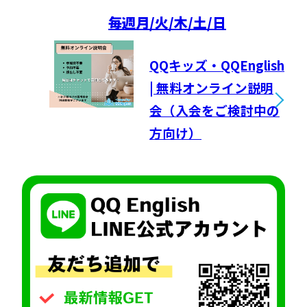
毎週
月/火/木/土/日
QQキッズ・QQEnglish
| 無料オンライン説明
会（入会をご検討中の
方向け）