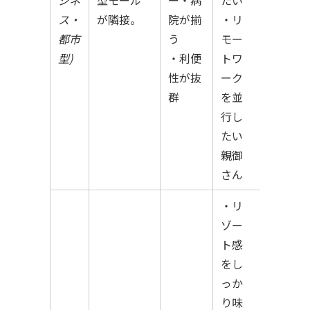
ス・
が隣接。
院が揃
・リ
都市
う
モー
型)
・利便
トワ
性が抜
ーク
群
を並
行し
たい
親御
さん
・リ
ゾー
ト感
をし
っか
り味