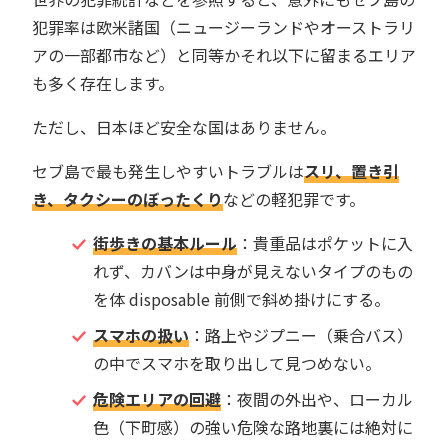
犯罪率は欧米諸国（ニュージーランドやオーストラリ
アの一部都市など）と同等かそれ以下に留まるエリア
も多く存在します。
ただし、日本ほど安全な国はありません。
セブ島で最も発生しやすいトラブルは
スリ、置き引
き、タクシーのぼったくり
などの軽犯罪です。
街歩きの基本ルール
：貴重品はポケットに入
れず、カバンは中身が見えないタイプのもの
を体 disposable 前側で斜め掛けにする。
スマホの扱い
：路上やジプニー（乗合バス）
の中でスマホを取り出して見つめない。
危険エリアの回避
：夜間の外出や、ローカル
色（下町感）の強い危険な路地裏には絶対に