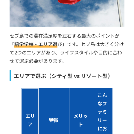
セブ島での滞在満足度を左右する最大のポイントが
「
語学学校・エリア選
び」です。セブ島は大きく分け
て2つのエリアがあり、ライフスタイルや目的に合わ
せて選ぶ必要があります。
エリアで選ぶ（シティ型 vs リゾート型）
こん
なフ
ァミ
エリ
メリッ
特徴
リー
ア
ト
にお