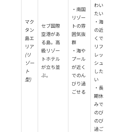
わい
・南国
たい
リゾー
マク
・海
セブ国際
トの雰
タン
の近
空港があ
囲気抜
島エ
くで
る島。高
群
リア
リフ
級リゾー
・海や
(リ
レッ
トホテル
プール
ゾー
シュ
が立ち並
が近く
ト
した
ぶ。
でのん
型)
い
びり過
・長
ごせる
期休
みで
のび
のび
過ご