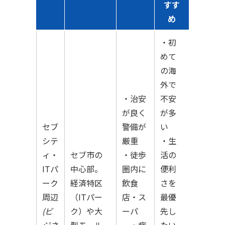
すす
め
・初
めて
の海
外で
・治安
不安
が良く
が多
セブ
警備が
い
シテ
厳重
・生
ィ・
セブ市の
・徒歩
活の
ITパ
中心部。
圏内に
便利
ーク
経済特区
飲食
さを
周辺
（ITパー
店・ス
最優
(ビ
ク）や大
ーパ
先し
ジネ
型モール
ー・病
たい