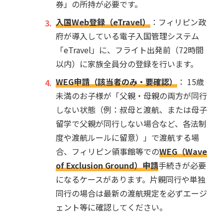
券」の所持が必要です。
入国Web登録（eTravel）
：フィリピン政
府が導入している電子入国管理システム
「eTravel」に、フライト出発前（72時間
以内）に家族全員分の登録を行います。
WEG申請（該当者のみ・要確認）
： 15歳
未満のお子様が「父親・母親の両方が同行
しない状態（例：叔母と渡航、または母子
留学で父親が同行しない場合など、各法制
度や渡航ルールに留意）」で渡航する場
合、フィリピン領事館等での
WEG（Wave
of Exclusion Ground）申請
手続きが必要
になるケースがあります。片親同行や単独
同行の場合は最新の渡航規定を必ずエージ
ェント等に確認してください。