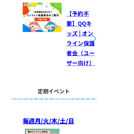
【予約不
要】QQキ
ッズ | オン
ライン保護
者会（ユー
ザー向け）
定期イベント
毎週
月/火/木/土/日