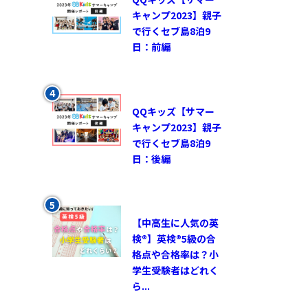
キャンプ2023】親子
で行くセブ島8泊9
日：前編
QQキッズ【サマー
キャンプ2023】親子
で行くセブ島8泊9
日：後編
【中高生に人気の英
検®︎】英検®︎5級の合
格点や合格率は？小
学生受験者はどれく
ら...