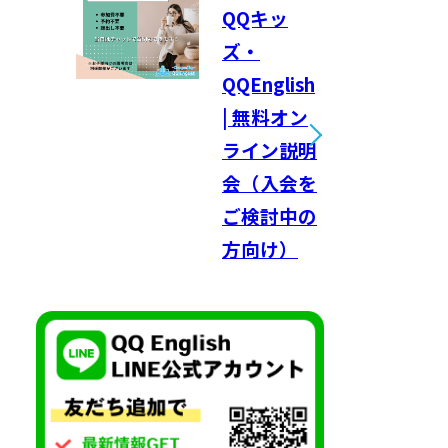
QQキッ
ズ・
QQEnglish
| 無料オン
ライン説明
会（入会を
ご検討中の
方向け）