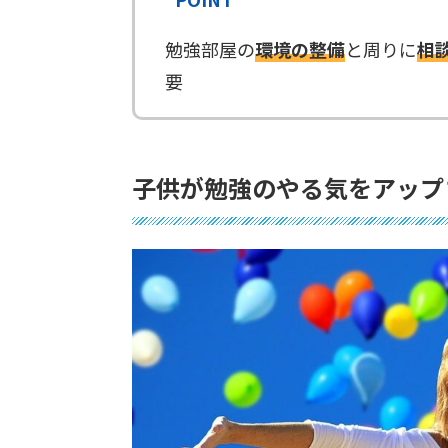
勉強部屋の
環境の整備
と周りに
相
要
子供が勉強のやる気をアッ