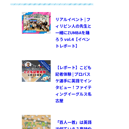
リアルイベント | フ
ィリピン人の先生と
一緒にZUMBAを踊
ろう vol.4【イベン
トレポート】
【レポート】こども
記者体験 | プロバス
ケ選手に英語でイン
タビュー！ファイテ
ィングイーグルス名
古屋
「百人一首」は英語
で何ていう？意味や