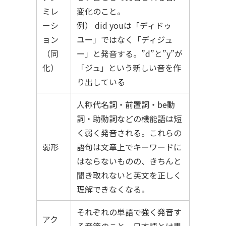
ミレ
変化のこと。
ーシ
例） did youは「ディドゥ
ョン
ユー」ではなく「ディジュ
（同
ー」と発音する。”d”と”y”が
化）
「ジュ」という新しい音を作
り出している
人称代名詞・前置詞・be動
詞・助動詞などの機能語は短
く弱く発音される。これらの
弱形
語句は文章上でキーワードに
はならないものの、きちんと
聞き取れないと英文を正しく
理解できなくなる。
それぞれの単語で強く発音す
アク