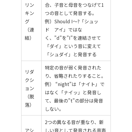
リン
合、子音と母音をつなげて1
キン
つの音として発音する。
グ
例）Should I〜?「シュッ
（連
ド アイ」ではな
結）
く、”d”を”I”を連結させて
「ダイ」という音に変えて
「シュダイ」と発音する
特定の音が弱く発音された
リダ
り、省略されたりすること。
クシ
例） “night”は「ナイト」で
ョン
はなく「ナイッ」と発音し
（脱
て、最後の”t”の部分は発音
落）
しない。
2つの異なる音が重なり、新
アシ
しい音として発音される音声