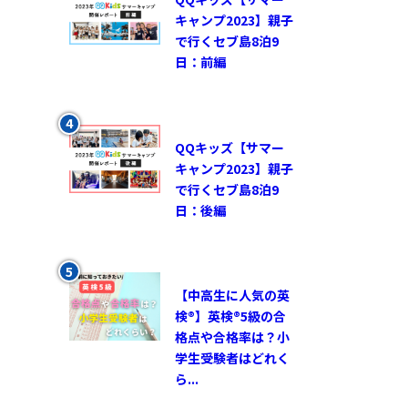
キャンプ2023】親子
で行くセブ島8泊9
日：前編
QQキッズ【サマー
キャンプ2023】親子
で行くセブ島8泊9
日：後編
【中高生に人気の英
検®︎】英検®︎5級の合
格点や合格率は？小
学生受験者はどれく
ら...