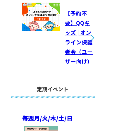
【予約不
要】QQキ
ッズ | オン
ライン保護
者会（ユー
ザー向け）
定期イベント
毎週
月/火/木/土/日