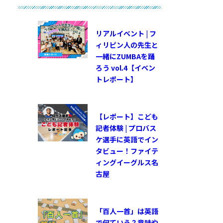
リアルイベント | フ
ィリピン人の先生と
一緒にZUMBAを踊
ろう vol.4【イベン
トレポート】
【レポート】こども
記者体験 | プロバス
ケ選手に英語でイン
タビュー！ファイテ
ィングイーグルス名
古屋
「百人一首」は英語
で何ていう？意味や