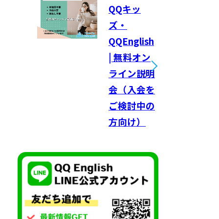
QQキッ
ズ・
QQEnglish
| 無料オン
ライン説明
会（入会を
ご検討中の
方向け）