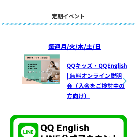
定期イベント
毎週
月/火/木/土/日
QQキッズ・QQEnglish
| 無料オンライン説明
会（入会をご検討中の
方向け）