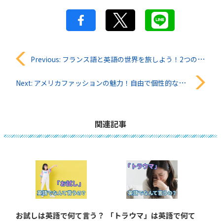
投
Previous:
フランス語と英語の世界を旅しよう！2つの言語の魅力
稿
Next:
アメリカファッションの魅力！自由で個性的なスタイルを楽しもう
ナ
ビ
関連記事
ゲ
ー
シ
ョ
お試しは英語で何て言う？
「トラウマ」は英語で何て