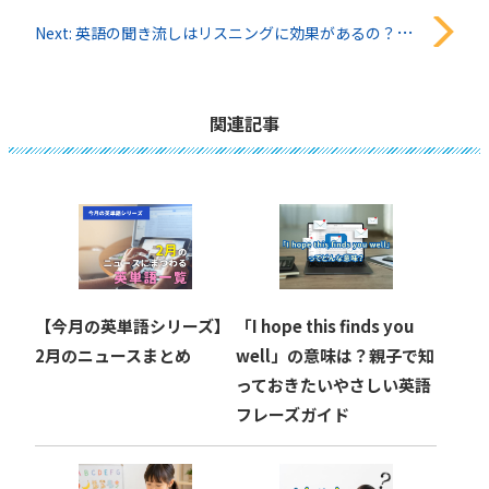
稿
Next:
英語の聞き流しはリスニングに効果があるの？その真相を徹底解剖！
ナ
ビ
関連記事
ゲ
ー
シ
ョ
【今月の英単語シリーズ】
「I hope this finds you
ン
2月のニュースまとめ
well」の意味は？親子で知
っておきたいやさしい英語
フレーズガイド