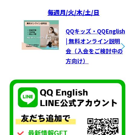
毎週
月/火/木/土/日
QQキッズ・QQEnglish
| 無料オンライン説明
会（入会をご検討中の
方向け）